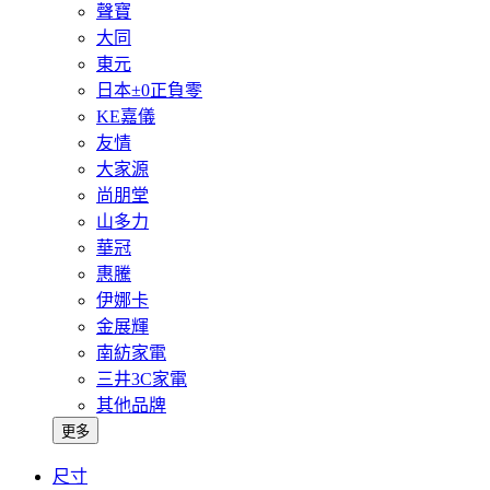
聲寶
大同
東元
日本±0正負零
KE嘉儀
友情
大家源
尚朋堂
山多力
華冠
惠騰
伊娜卡
金展輝
南紡家電
三井3C家電
其他品牌
更多
尺寸