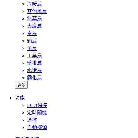
冷暖扇
其他風扇
無葉扇
大廈扇
桌扇
箱扇
吊扇
工業扇
壁掛扇
水冷扇
霧化扇
更多
功能
ECO溫控
定時關機
遙控
自動擺頭