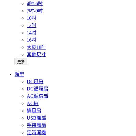
4吋-6吋
7吋-9吋
10吋
12吋
14吋
16吋
大於18吋
其他尺寸
更多
類型
DC風扇
DC循環扇
AC循環扇
AC扇
排風扇
USB風扇
手持風扇
定時開機