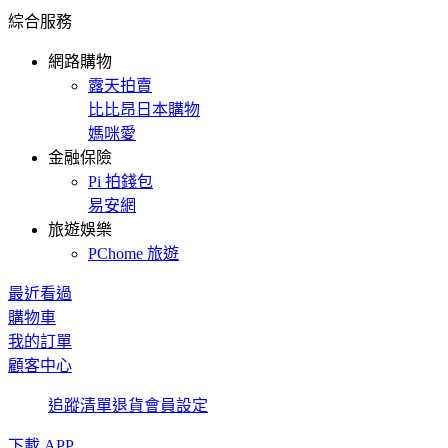
綜合服務
網路購物
露天拍賣
比比昂日本購物
媽咪愛
金融保險
Pi 拍錢包
易安網
旅遊娛樂
PChome 旅遊
最近看過
購物車
我的訂單
顧客中心
追蹤清單
退貨
會員設定
下載 APP