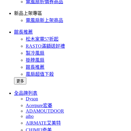
電風扇折價券商品
新品上架專區
電風扇新上架商品
館長推薦
松木家電57折起
RASTO滿額送好禮
製冷風扇
掛脖風扇
館長推薦
風扇超值下殺
更多
全品牌列表
Dyson
Acerpure宏碁
ADAMOUTDOOR
aibo
AIRMATE艾美特
CHIMEI奇美