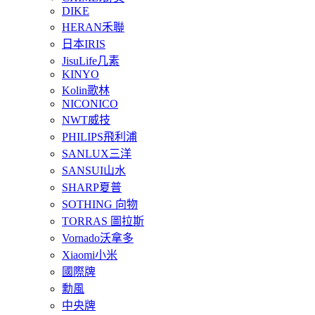
DIKE
HERAN禾聯
日本IRIS
JisuLife几素
KINYO
Kolin歌林
NICONICO
NWT威技
PHILIPS飛利浦
SANLUX三洋
SANSUI山水
SHARP夏普
SOTHING 向物
TORRAS 圖拉斯
Vornado沃拿多
Xiaomi小米
國際牌
勳風
中央牌