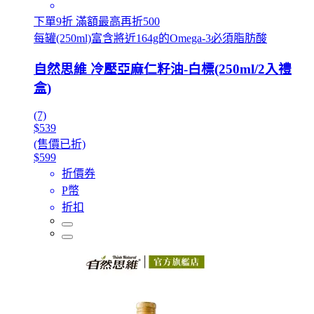
下單9折 滿額最高再折500
每罐(250ml)富含將近164g的Omega-3必須脂肪酸
自然思維 冷壓亞麻仁籽油-白標(250ml/2入禮
盒)
(7)
$539
(售價已折)
$599
折價券
P幣
折扣