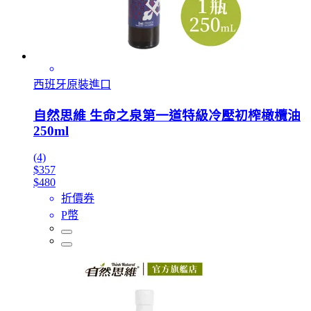
西班牙原裝進口
自然思維 生命之泉第一道特級冷壓初榨橄欖油
250ml
(4)
$357
$480
折價券
P幣