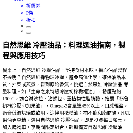
折價券
P幣
折扣
自然思維 冷壓油品：料理選油指南，製
程與應用技巧
餐桌上，自然思維 冷壓油品，堅持食材本味。擔心油品製程
不透明？自然思維採物理冷壓，避免高溫化學，確保油品本
質。拌菜或煎煮，嘗到原始香氣。挑選自然思維 冷壓油品 考
量料理。如「生命之泉特級冷壓初榨橄欖油」，發煙點約
190°C，適合淋沙拉、沾麵包。重植物性脂肪酸，推薦「祕魯
初榨冷壓印加果油」，Omega-3含量達45%以上，口感輕盈，
適合低溫烘焙或飲用。涼拌用橄欖油；補不飽和脂肪酸，印加
果油更專精。選用自然思維 冷壓油品，即是投資每日餐桌。
加入購物車，享期間限定組合，輕鬆備齊自然思維 冷壓油