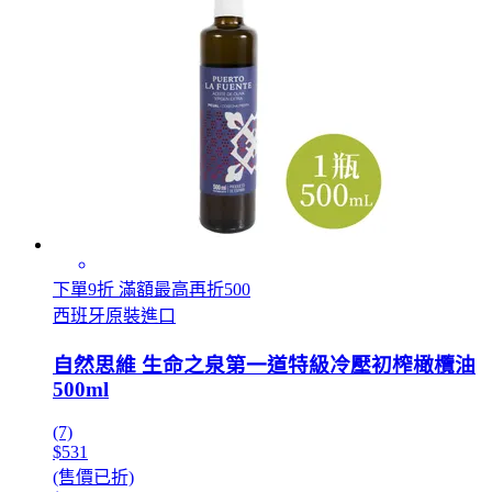
下單9折 滿額最高再折500
西班牙原裝進口
自然思維 生命之泉第一道特級冷壓初榨橄欖油
500ml
(7)
$531
(售價已折)