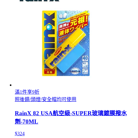
滿1件享9折
照後鏡/頭燈/安全帽均可使用
RainX 82 USA航空級-SUPER玻璃鍍膜撥水
劑-70ML
$324