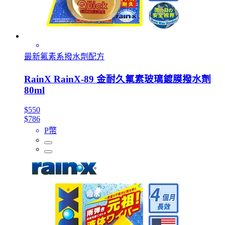
最新氟素系撥水劑配方
RainX RainX-89 金耐久氟素玻璃鍍膜撥水劑
80ml
$550
$786
P幣