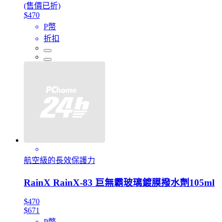
(售價已折)
$470
P幣
折扣
航空級的長效保護力
RainX RainX-83 巨無霸玻璃鍍膜撥水劑105ml
$470
$671
P幣