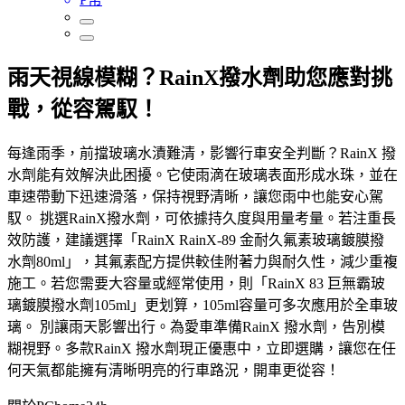
雨天視線模糊？RainX撥水劑助您應對挑
戰，從容駕馭！
每逢雨季，前擋玻璃水漬難清，影響行車安全判斷？RainX 撥
水劑能有效解決此困擾。它使雨滴在玻璃表面形成水珠，並在
車速帶動下迅速滑落，保持視野清晰，讓您雨中也能安心駕
馭。 挑選RainX撥水劑，可依據持久度與用量考量。若注重長
效防護，建議選擇「RainX RainX-89 金耐久氟素玻璃鍍膜撥
水劑80ml」，其氟素配方提供較佳附著力與耐久性，減少重複
施工。若您需要大容量或經常使用，則「RainX 83 巨無霸玻
璃鍍膜撥水劑105ml」更划算，105ml容量可多次應用於全車玻
璃。 別讓雨天影響出行。為愛車準備RainX 撥水劑，告別模
糊視野。多款RainX 撥水劑現正優惠中，立即選購，讓您在任
何天氣都能擁有清晰明亮的行車路況，開車更從容！