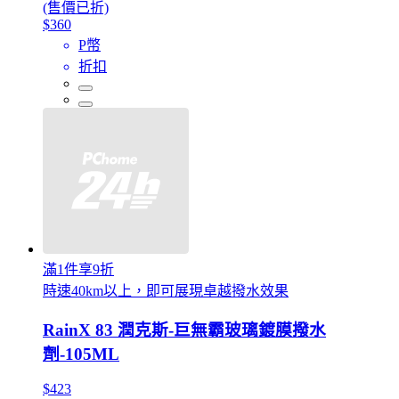
(售價已折)
$360
P幣
折扣
滿1件享9折
時速40km以上，即可展現卓越撥水效果
RainX 83 潤克斯-巨無霸玻璃鍍膜撥水
劑-105ML
$423