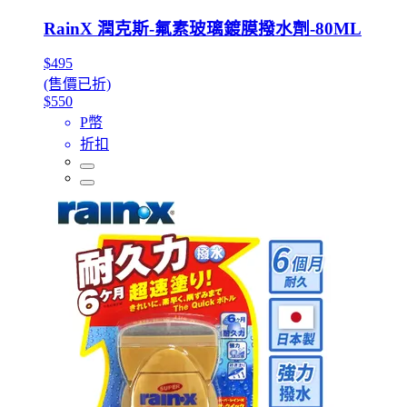
RainX 潤克斯-氟素玻璃鍍膜撥水劑-80ML
$495
(售價已折)
$550
P幣
折扣