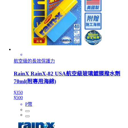
航空級的長效保護力
RainX RainX-82 USA航空級玻璃鍍膜撥水劑
70ml(附專用海綿)
$350
$500
P幣