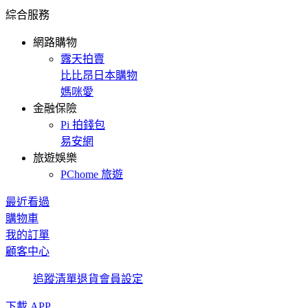
綜合服務
網路購物
露天拍賣
比比昂日本購物
媽咪愛
金融保險
Pi 拍錢包
易安網
旅遊娛樂
PChome 旅遊
最近看過
購物車
我的訂單
顧客中心
追蹤清單
退貨
會員設定
下載 APP