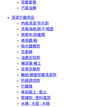
保養套餐
汽車油桶
清潔打蠟用品
內裝清潔/亮光劑
洗車海綿/刷子/噴壺
擦車布/除塵撢
美容蠟/釉
撥水鍍膜劑
洗車精
油膜去除劑
補漆筆/補土
皮革保養劑
輪胎/鋼圈保養清潔劑
防鏽潤滑劑
打蠟機
美容磁土 / 黏土
修補劑 / 塑料還原
水桶 / 水管 / 水槍