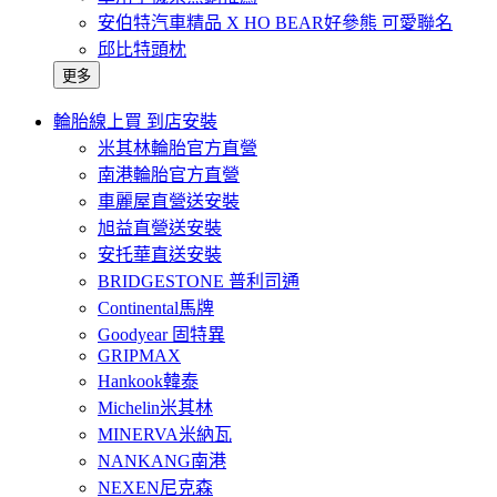
安伯特汽車精品 X HO BEAR好參熊 可愛聯名
邱比特頭枕
更多
輪胎線上買 到店安裝
米其林輪胎官方直營
南港輪胎官方直營
車麗屋直營送安裝
旭益直營送安裝
安托華直送安裝
BRIDGESTONE 普利司通
Continental馬牌
Goodyear 固特異
GRIPMAX
Hankook韓泰
Michelin米其林
MINERVA米納瓦
NANKANG南港
NEXEN尼克森