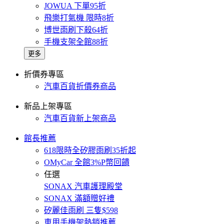
JOWUA 下單95折
飛樂打氣機 限時8折
博世雨刷下殺64折
手機支架全館88折
更多
折價券專區
汽車百貨折價券商品
新品上架專區
汽車百貨新上架商品
館長推薦
618限時全矽膠雨刷35折起
OMyCar 全館3%P幣回饋
任選
SONAX 汽車護理殿堂
SONAX 滿額贈好禮
矽麗佳雨刷 三隻$598
車用手機架熱銷推薦