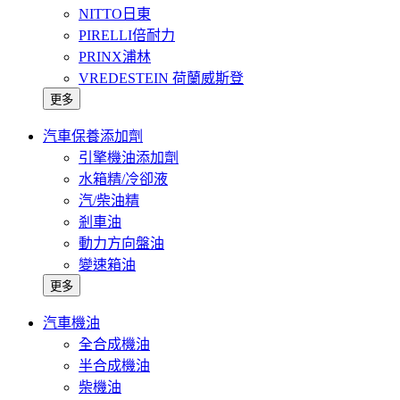
NITTO日東
PIRELLI倍耐力
PRINX浦林
VREDESTEIN 荷蘭威斯登
更多
汽車保養添加劑
引擎機油添加劑
水箱精/冷卻液
汽/柴油精
剎車油
動力方向盤油
變速箱油
更多
汽車機油
全合成機油
半合成機油
柴機油