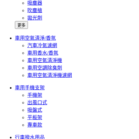
吸塵器
吹塵槍
拋光劑
更多
車用空氣清淨/香氛
汽車冷氣濾網
車用香水/香氛
車用空氣清淨機
車用空調除臭劑
車用空氣清淨機濾網
車用手機支架
手機架
出風口式
吸盤式
平板架
專車款
行車撥水用品