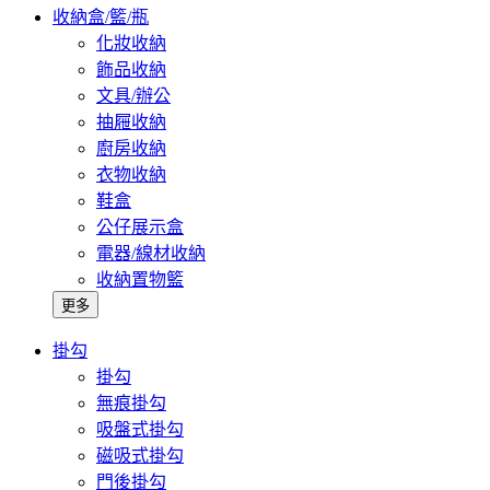
收納盒/籃/瓶
化妝收納
飾品收納
文具/辦公
抽屜收納
廚房收納
衣物收納
鞋盒
公仔展示盒
電器/線材收納
收納置物籃
更多
掛勾
掛勾
無痕掛勾
吸盤式掛勾
磁吸式掛勾
門後掛勾