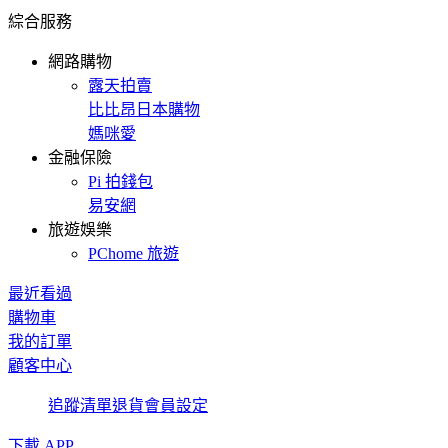
綜合服務
網路購物
露天拍賣
比比昂日本購物
媽咪愛
金融保險
Pi 拍錢包
易安網
旅遊娛樂
PChome 旅遊
最近看過
購物車
我的訂單
顧客中心
追蹤清單
退貨
會員設定
下載 APP