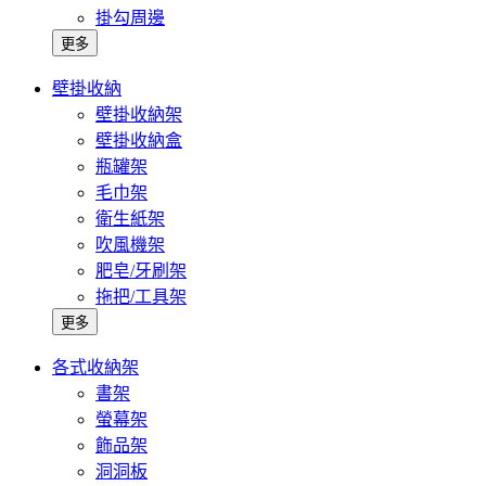
掛勾周邊
更多
壁掛收納
壁掛收納架
壁掛收納盒
瓶罐架
毛巾架
衛生紙架
吹風機架
肥皂/牙刷架
拖把/工具架
更多
各式收納架
書架
螢幕架
飾品架
洞洞板