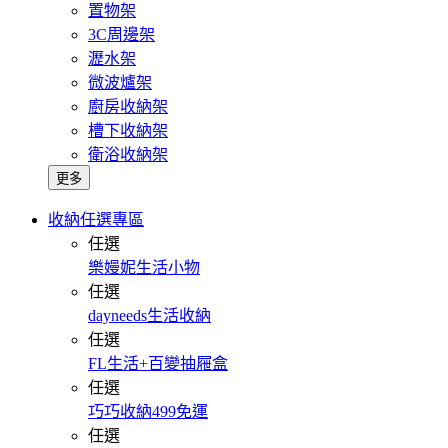
置物架
3C周邊架
瀝水架
微波爐架
廚房收納架
槽下收納架
衛浴收納架
更多
收納任選專區
任選
樂嫚妮生活小物
任選
dayneeds生活收納
任選
FL生活+百變抽屜盒
任選
巧巧收納499免運
任選