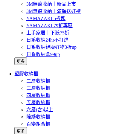
3M無痕收納｜新品上市
3M無痕收納｜滿額送好禮
YAMAZAKI 5折起
YAMAZAKI 79折專區
上手家居｜下殺75折
日系收納24hr不打烊
日系收納絕版好物3折up
日系收納盒99up
更多
塑膠收納櫃
二層收納櫃
三層收納櫃
四層收納櫃
五層收納櫃
六層(含)以上
隙縫收納櫃
百變組合櫃
更多