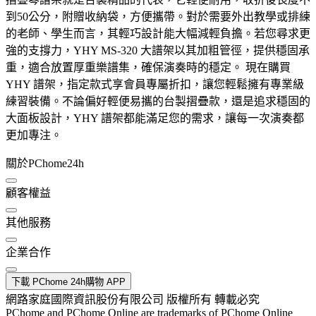
到50公分，附贈收納袋，方便攜帶。對於需要外出教學或排練
的老師、學生而言，其輕巧設計能大幅減輕負擔。若您尋求更
強的支撐力，YHY MS-320 大譜架以其加粗管徑，提供穩固承
重，適合放置厚重樂譜集，確保演奏時的穩定。 現在購買
YHY 譜架，指定款式享會員專屬折扣，讓您輕鬆擁有專業級
練習裝備。不論偏好輕便易攜的台製摺疊款，還是追求穩固的
大面板設計，YHY 譜架都能滿足您的需求，讓每一次演奏都
更加專注。
關於PChome24h
顧客權益
其他服務
企業合作
下載 PChome 24h購物 APP
網路家庭國際資訊股份有限公司 版權所有 轉載必究
PChome and PChome Online are trademarks of PChome Online