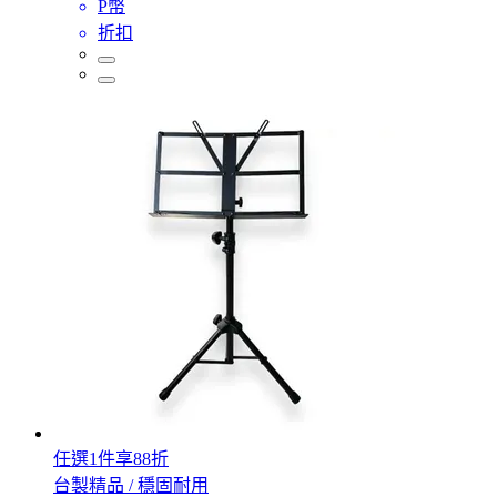
P幣
折扣
任選1件享88折
台製精品 / 穩固耐用