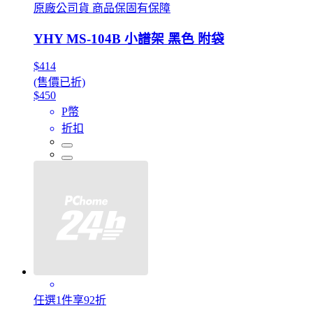
原廠公司貨 商品保固有保障
YHY MS-104B 小譜架 黑色 附袋
$414
(售價已折)
$450
P幣
折扣
任選1件享92折