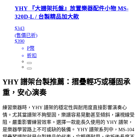
YHY 『大譜架托盤』放置樂器配件小物 MS-
320D-L / 台製精品加大款
$343
(售價已折)
$390
P幣
折扣
YHY 譜架台製推薦：摺疊輕巧或穩固承
重，安心演奏
練習樂器時，YHY 譜架的穩定性與耐用度直接影響演奏心
情。尤其當譜架不夠堅固，樂譜容易晃動甚至傾斜，讓視線受
阻，嚴重影響練習效率。選擇一款能長久使用的 YHY 譜架，
是樂器學習路上不可或缺的裝備。 YHY 譜架系列中，MS-104
摺疊琴譜架就是台製精品的代表，它輕便耐用，收折後長度不