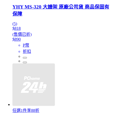
YHY MS-320 大譜架 原廠公司貨 商品保固有
保障
(5)
$818
(售價已折)
$890
P幣
折扣
任選1件享88折