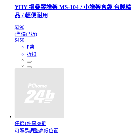
YHY 摺疊琴譜架 MS-104 / 小譜架含袋 台製精
品 / 輕便耐用
$396
(售價已折)
$450
P幣
折扣
任選1件享88折
可隨易調整高低位置