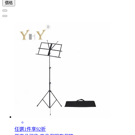
價格
任選1件享92折