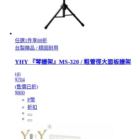
任選1件享88折
台製精品 / 穩固耐用
YHY 『琴譜架』MS-320 / 粗管徑大面板譜架
(4)
$704
(售價已折)
$800
P幣
折扣