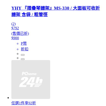
YHY 『摺疊琴譜架』MS-330 / 大面板可收折
譜架 含袋 / 粗管徑
(2)
$792
(售價已折)
$900
P幣
折扣
任選1件享92折