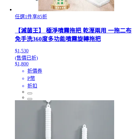
任選1件享85折
【滅菌王】 極淨噴霧拖把 乾溼兩用 一拖二布
免手洗360度多功能噴霧旋轉拖把
$1,530
(售價已折)
$1,800
折價券
P幣
折扣