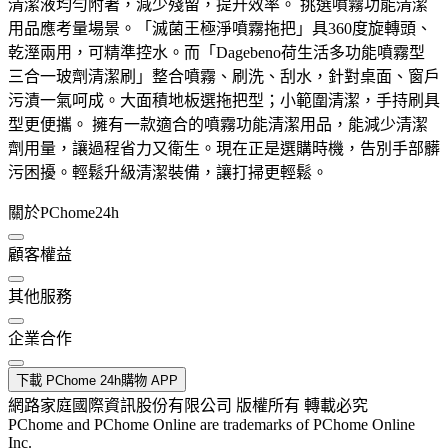
清潔液均勻附著，減少殘留，提升效率。 挑選噴霧功能清潔
用品應考量場景。「滅菌王極淨噴霧拖把」具360度旋轉頭、
乾溼兩用，可精準控水。而「Dagebeno荷生活多功能噴霧型
三合一玻劑清潔刷」整合噴霧、刷洗、刮水，針對桌面、窗戶
污漬一氣呵成。大面積地板選拖把型；小範圍清潔，手持刷具
型更便攜。 擁有一款適合的噴霧功能清潔用品，能減少清潔
劑用量，讓過程省力又衛生。現在正是選購時機，告別手部髒
污困擾。輕鬆升級清潔裝備，讓打掃更輕鬆。
關於PChome24h
顧客權益
其他服務
企業合作
下載 PChome 24h購物 APP
網路家庭國際資訊股份有限公司 版權所有 轉載必究
PChome and PChome Online are trademarks of PChome Online
Inc.