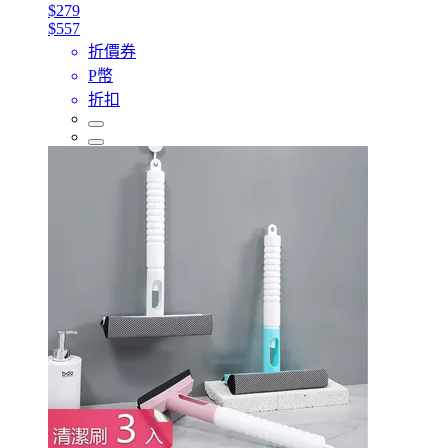
$279
$557
折價券
P幣
折扣