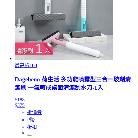
最高折100
Dagebeno 荷生活 多功能噴霧型三合一玻劑清
潔刷 一氣呵成桌面清潔刮水刀-1入
$188
$375
折價券
P幣
折扣