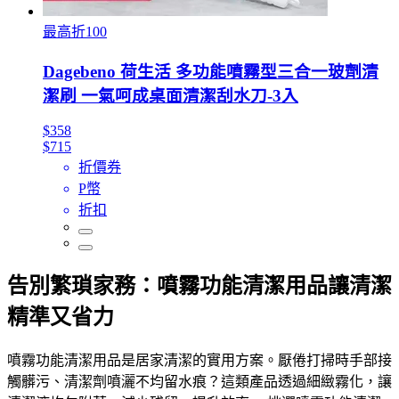
最高折100
Dagebeno 荷生活 多功能噴霧型三合一玻劑清
潔刷 一氣呵成桌面清潔刮水刀-3入
$358
$715
折價券
P幣
折扣
告別繁瑣家務：噴霧功能清潔用品讓清潔
精準又省力
噴霧功能清潔用品是居家清潔的實用方案。厭倦打掃時手部接
觸髒污、清潔劑噴灑不均留水痕？這類產品透過細緻霧化，讓