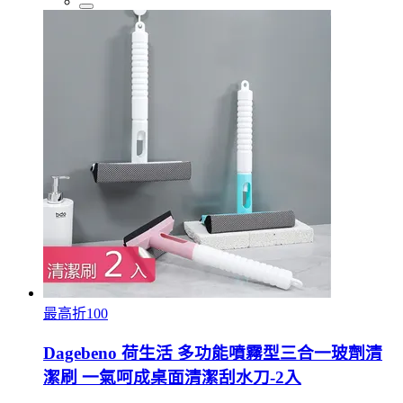
最高折100
Dagebeno 荷生活 多功能噴霧型三合一玻劑清
潔刷 一氣呵成桌面清潔刮水刀-2入