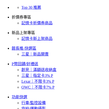
Top 30 推薦
折價券專區
記憶卡折價券商品
新品上架專區
記憶卡新上架商品
館長推-快選區
三星｜新品開賣
P幣回饋/好禮送
創見｜滿額送收納盒
三星｜指定卡3% P
Lexar｜不限卡3% P
OWC｜不限卡7% P
功能快選
行車/監控設備
空拍/運動攝影