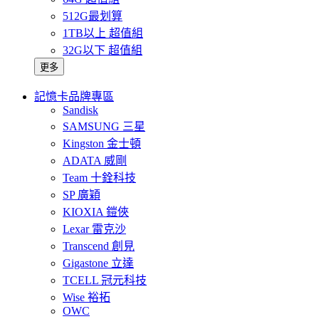
512G最划算
1TB以上 超值組
32G以下 超值組
更多
記憶卡品牌專區
Sandisk
SAMSUNG 三星
Kingston 金士頓
ADATA 威剛
Team 十銓科技
SP 廣穎
KIOXIA 鎧俠
Lexar 雷克沙
Transcend 創見
Gigastone 立達
TCELL 冠元科技
Wise 裕拓
OWC