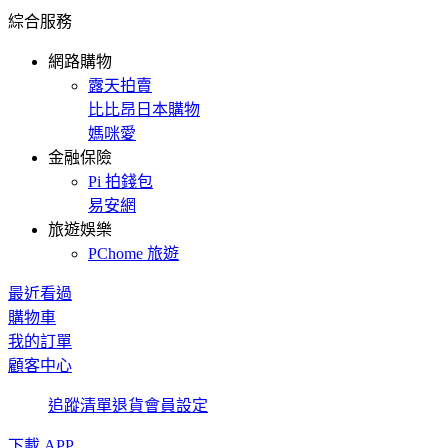
綜合服務
網路購物
露天拍賣
比比昂日本購物
媽咪愛
金融保險
Pi 拍錢包
易安網
旅遊娛樂
PChome 旅遊
最近看過
購物車
我的訂單
顧客中心
追蹤清單
退貨
會員設定
下載 APP