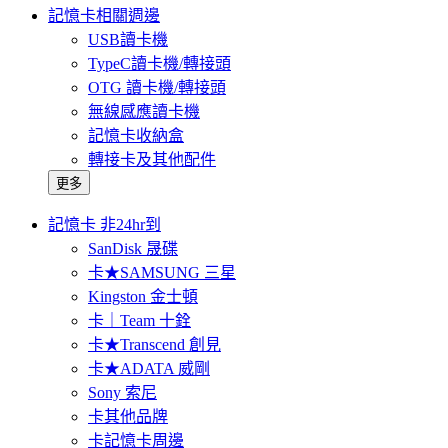
記憶卡相關週邊
USB讀卡機
TypeC讀卡機/轉接頭
OTG 讀卡機/轉接頭
無線感應讀卡機
記憶卡收納盒
轉接卡及其他配件
更多
記憶卡 非24hr到
SanDisk 晟碟
卡★SAMSUNG 三星
Kingston 金士頓
卡｜Team 十銓
卡★Transcend 創見
卡★ADATA 威剛
Sony 索尼
卡其他品牌
卡記憶卡周邊