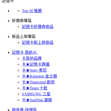
記憶卡
Top 30 推薦
折價券專區
記憶卡折價券商品
新品上架專區
記憶卡新上架商品
記憶卡 南紡3C
卡其他品牌
卡★記憶卡周邊
卡★Sony 索尼
卡★Kingston 金士頓
卡★Transcend 創見
卡★Team 十銓
SAMSUNG 三星
卡★SanDisk 晟碟
館長推-快選區