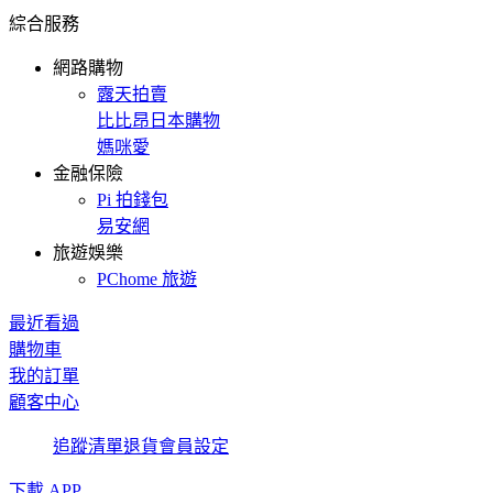
綜合服務
網路購物
露天拍賣
比比昂日本購物
媽咪愛
金融保險
Pi 拍錢包
易安網
旅遊娛樂
PChome 旅遊
最近看過
購物車
我的訂單
顧客中心
追蹤清單
退貨
會員設定
下載 APP