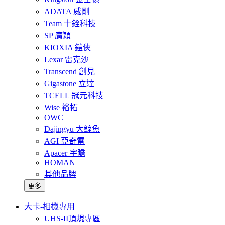
ADATA 威剛
Team 十銓科技
SP 廣穎
KIOXIA 鎧俠
Lexar 雷克沙
Transcend 創見
Gigastone 立達
TCELL 冠元科技
Wise 裕拓
OWC
Dajingyu 大鯨魚
AGI 亞奇雷
Apacer 宇瞻
HOMAN
其他品牌
更多
大卡-相機專用
UHS-II頂規專區