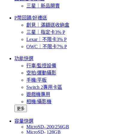
三星｜新品開賣
P幣回饋/好禮送
創見｜滿額送收納盒
三星｜指定卡3% P
Lexar｜不限卡3% P
OWC｜不限卡7% P
功能快選
行車/監控設備
空拍/運動攝影
手機/平板
Switch 2專用卡區
遊戲機專用
相機/攝影機
更多
容量快選
MicroSD- 200/256GB
MicroSD- 128GB