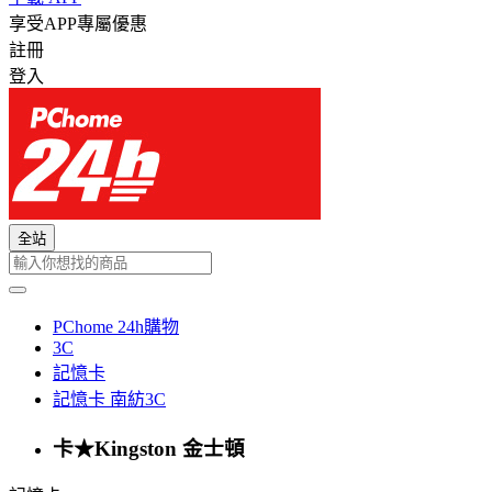
享受APP專屬優惠
註冊
登入
全站
PChome 24h購物
3C
記憶卡
記憶卡 南紡3C
卡★Kingston 金士頓