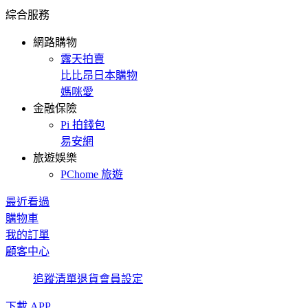
綜合服務
網路購物
露天拍賣
比比昂日本購物
媽咪愛
金融保險
Pi 拍錢包
易安網
旅遊娛樂
PChome 旅遊
最近看過
購物車
我的訂單
顧客中心
追蹤清單
退貨
會員設定
下載 APP