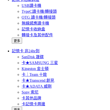
USB讀卡機
TypeC讀卡機/轉接頭
OTG 讀卡機/轉接頭
無線感應讀卡機
記憶卡收納盒
轉接卡及其他配件
更多
記憶卡 非24hr到
SanDisk 晟碟
卡★SAMSUNG 三星
Kingston 金士頓
卡｜Team 十銓
卡★Transcend 創見
卡★ADATA 威剛
Sony 索尼
卡其他品牌
卡記憶卡周邊
更多