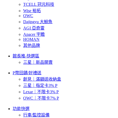
TCELL 冠元科技
Wise 裕拓
OWC
Dajingyu 大鯨魚
AGI 亞奇雷
Apacer 宇瞻
HOMAN
其他品牌
館長推-快選區
三星｜新品開賣
P幣回饋/好禮送
創見｜滿額送收納盒
三星｜指定卡3% P
Lexar｜不限卡3% P
OWC｜不限卡7% P
功能快選
行車/監控設備