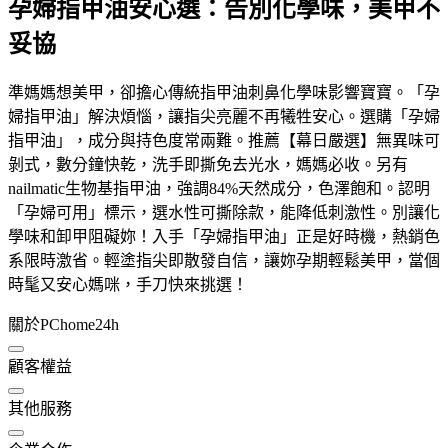
孕婦指甲油安心選：告別化學味，美甲不
妥協
準媽媽想美甲，卻擔心傳統指甲油刺鼻化學味影響寶寶。「孕
婦指甲油」解決煩惱，讓指尖亮麗不再犧牲安心。選購「孕婦
指甲油」，成分與持色度常兩難。推薦【幕日嚴選】無異味可
剝式，數分鐘快乾，洗手即撕免去光水，媽媽必收。另有
nailmatic生物基指甲油，強調84%天然成分，色澤飽和。認明
「孕婦可用」標示，選水性可撕除款，能降低刺激性。別讓化
學味和卸甲阻礙妳！入手「孕婦指甲油」正是好時機，熱銷色
系限時激省。輕塗指尖即散發自信，讓妳孕期輕鬆美甲，當個
時髦又安心媽咪，手刀快來挑選！
關於PChome24h
顧客權益
其他服務