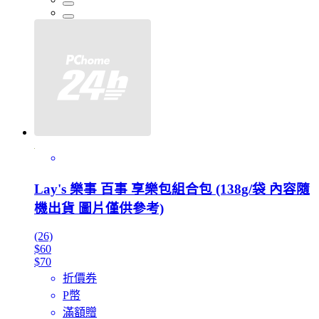
Lay's 樂事 百事 享樂包組合包 (138g/袋 內容隨
機出貨 圖片僅供參考)
(26)
$60
$70
折價券
P幣
滿額贈