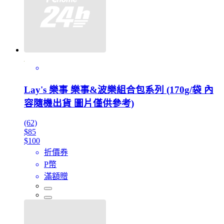
Lay's 樂事 樂事&波樂組合包系列 (170g/袋 內
容隨機出貨 圖片僅供參考)
(62)
$85
$100
折價券
P幣
滿額贈