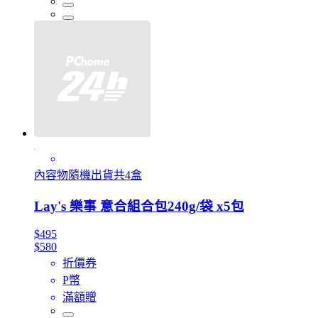
內容物隨機出貨共4盒
Lay's 樂事 意合組合包240g/袋 x5包
$495
$580
折價券
P幣
滿額贈