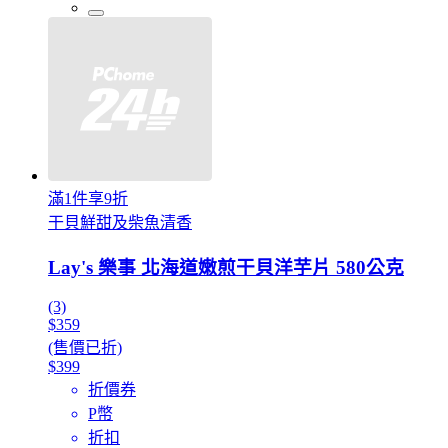
滿1件享9折
干貝鮮甜及柴魚清香
Lay's 樂事 北海道嫩煎干貝洋芋片 580公克
(3)
$359
(售價已折)
$399
折價券
P幣
折扣