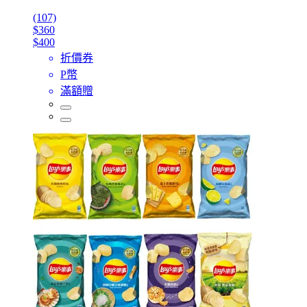
(107)
$360
$400
折價券
P幣
滿額贈