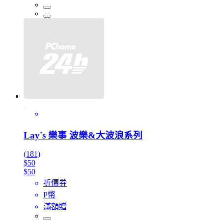
Lay's 樂事 波樂&大波浪系列
(181)
$50
$50
折價券
P幣
滿額贈