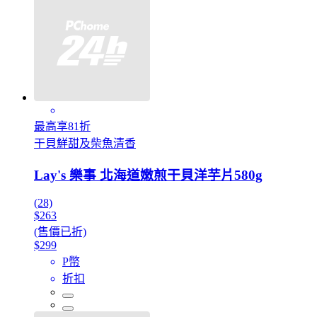
最高享81折
干貝鮮甜及柴魚清香
Lay's 樂事 北海道嫩煎干貝洋芋片580g
(28)
$263
(售價已折)
$299
P幣
折扣