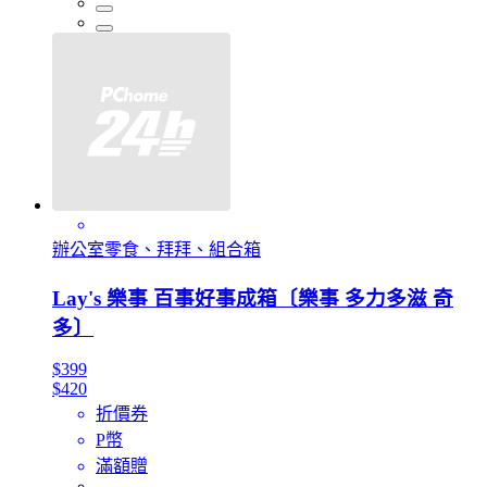
辦公室零食、拜拜、組合箱
Lay's 樂事 百事好事成箱〔樂事 多力多滋 奇
多〕
$399
$420
折價券
P幣
滿額贈