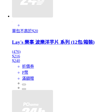
單包不高於$20
Lay's 樂事 波樂洋芋片 系列 (12包/箱裝)
(476)
$216
$240
折價券
P幣
滿額贈