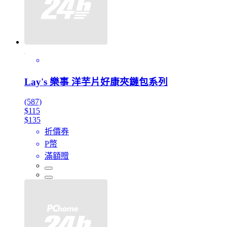
Lay's 樂事 洋芋片好康夾鏈包系列
(587)
$115
$135
折價券
P幣
滿額贈