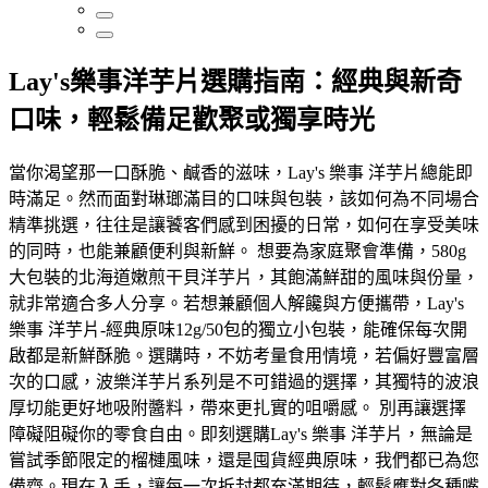
Lay's樂事洋芋片選購指南：經典與新奇
口味，輕鬆備足歡聚或獨享時光
當你渴望那一口酥脆、鹹香的滋味，Lay's 樂事 洋芋片總能即
時滿足。然而面對琳瑯滿目的口味與包裝，該如何為不同場合
精準挑選，往往是讓饕客們感到困擾的日常，如何在享受美味
的同時，也能兼顧便利與新鮮。 想要為家庭聚會準備，580g
大包裝的北海道嫩煎干貝洋芋片，其飽滿鮮甜的風味與份量，
就非常適合多人分享。若想兼顧個人解饞與方便攜帶，Lay's
樂事 洋芋片-經典原味12g/50包的獨立小包裝，能確保每次開
啟都是新鮮酥脆。選購時，不妨考量食用情境，若偏好豐富層
次的口感，波樂洋芋片系列是不可錯過的選擇，其獨特的波浪
厚切能更好地吸附醬料，帶來更扎實的咀嚼感。 別再讓選擇
障礙阻礙你的零食自由。即刻選購Lay's 樂事 洋芋片，無論是
嘗試季節限定的榴槤風味，還是囤貨經典原味，我們都已為您
備齊。現在入手，讓每一次拆封都充滿期待，輕鬆應對各種嘴