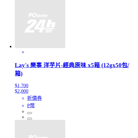
Lay's 樂事 洋芋片-經典原味 x5箱 (12gx50包/
箱)
$1,700
$2,000
折價券
P幣