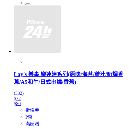
Lay's 樂事 樂連連系列(原味/海苔/雞汁/奶焗香
蔥/A5和牛/日式串燒/香蕉)
(332)
$72
$80
折價券
P幣
滿額贈