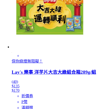
保你綠燈無阻礙！
Lay's 樂事 洋芋片大吉大綠組合箱289g/組
(40)
$135
$170
折價券
P幣
滿額贈