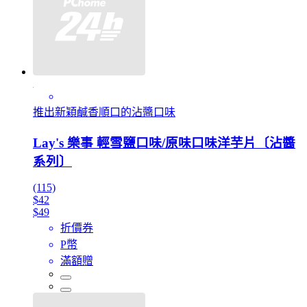
推出新穎鹹香順口的沾醬口味
Lay's 樂事 輕雪鹽口味/原味口味洋芋片〔沾醬
系列〕
(115)
$42
$49
折價券
P幣
滿額贈