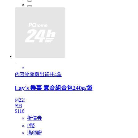
內容物隨機出貨共4盒
Lay's 樂事 意合組合包240g/袋
(422)
$99
$116
折價券
P幣
滿額贈