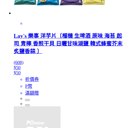
Lay's 樂事 洋芋片〔榴槤 生啤酒 原味 海苔 起
司 青檸 香煎干貝 日曬甘味湖鹽 韓式蜂蜜芥末
炙鹽香蒜 〕
(608)
$50
$50
折價券
P幣
滿額贈