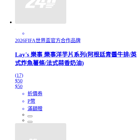
2026FIFA世界盃官方合作品牌
Lay's 樂事 樂事洋芋片系列(阿根廷青醬牛排/英
式炸魚薯條/法式蒜香奶油)
(17)
$50
$50
折價券
P幣
滿額贈