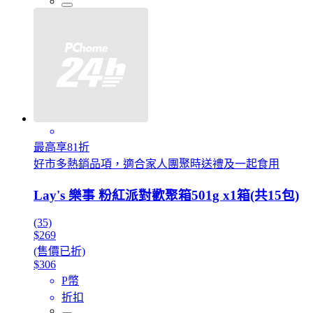
最高享81折
好市多熱銷品項，適合家人團聚時送禮及一起食用
Lay's 樂事 粉紅派對歡聚箱501g x1箱(共15包)
(35)
$269
(售價已折)
$306
P幣
折扣