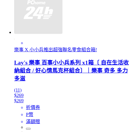
樂事 X 小小兵推出超強聯名零食組合箱!
Lay's 樂事 百事小小兵系列 x1箱〔 自在生活收
納組合 / 好心情馬克杯組合〕｜樂事 奇多 多力
多滋
(11)
$269
$269
折價券
P幣
滿額贈