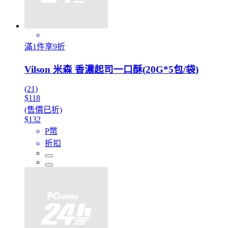
滿1件享9折
Vilson 米森 香濃起司一口酥(20G*5包/袋)
(21)
$118
(售價已折)
$132
P幣
折扣