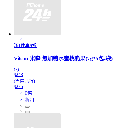
滿1件享9折
Vilson 米森 無加糖水蜜桃脆果(7g*5包/袋)
(7)
$248
(售價已折)
$276
P幣
折扣