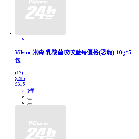
Vilson 米森 乳酸菌咬咬藍莓優格(恐龍)-10g*5
包
(17)
$285
$315
P幣