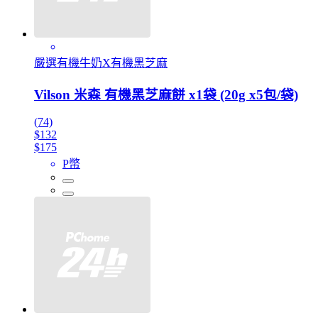
嚴選有機牛奶X有機黑芝麻
Vilson 米森 有機黑芝麻餅 x1袋 (20g x5包/袋)
(74)
$132
$175
P幣