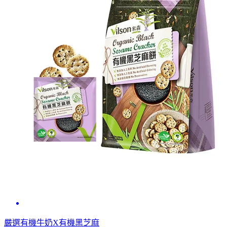
嚴選有機牛奶X有機黑芝麻