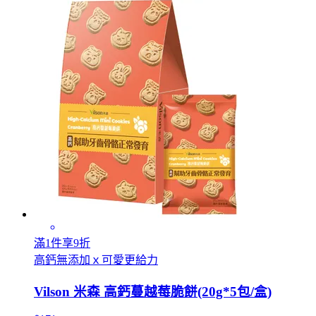
滿1件享9折
高鈣無添加ｘ可愛更給力
Vilson 米森 高鈣蔓越莓脆餅(20g*5包/盒)