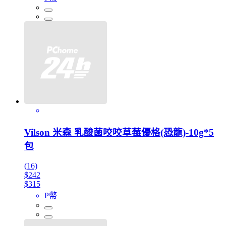
Vilson 米森 乳酸菌咬咬草莓優格(恐龍)-10g*5
包
(16)
$242
$315
P幣