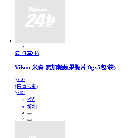
滿1件享9折
Vilson 米森 無加糖蘋果脆片(8gx5包/袋)
$256
(售價已折)
$285
P幣
折扣