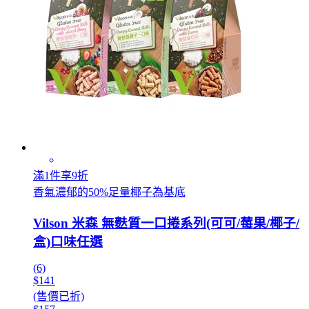
滿1件享9折
香氣濃郁的50%足量椰子為基底
Vilson 米森 無麩質一口捲系列(可可/莓果/椰子/
盒)口味任選
(6)
$141
(售價已折)