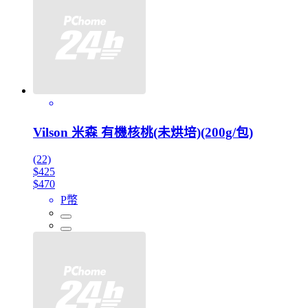
Vilson 米森 有機核桃(未烘培)(200g/包)
(22)
$425
$470
P幣