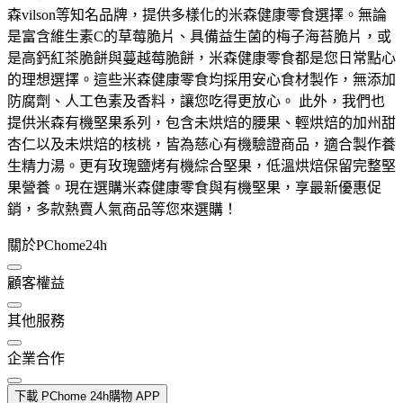
森vilson等知名品牌，提供多樣化的米森健康零食選擇。無論
是富含維生素C的草莓脆片、具備益生菌的梅子海苔脆片，或
是高鈣紅茶脆餅與蔓越莓脆餅，米森健康零食都是您日常點心
的理想選擇。這些米森健康零食均採用安心食材製作，無添加
防腐劑、人工色素及香料，讓您吃得更放心。 此外，我們也
提供米森有機堅果系列，包含未烘焙的腰果、輕烘焙的加州甜
杏仁以及未烘焙的核桃，皆為慈心有機驗證商品，適合製作養
生精力湯。更有玫瑰鹽烤有機綜合堅果，低溫烘焙保留完整堅
果營養。現在選購米森健康零食與有機堅果，享最新優惠促
銷，多款熱賣人氣商品等您來選購！
關於PChome24h
顧客權益
其他服務
企業合作
下載 PChome 24h購物 APP