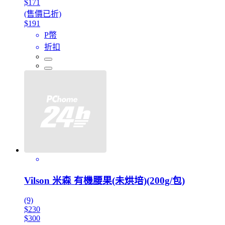
$171
(售價已折)
$191
P幣
折扣
Vilson 米森 有機腰果(未烘培)(200g/包)
(9)
$230
$300