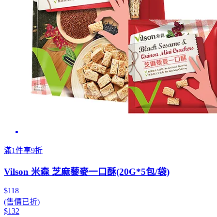
滿1件享9折
Vilson 米森 芝麻藜麥一口酥(20G*5包/袋)
$118
(售價已折)
$132