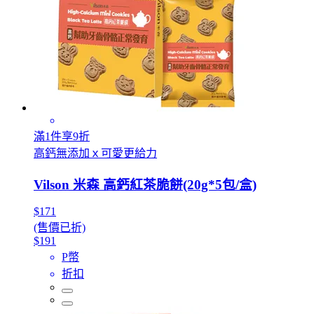
滿1件享9折
高鈣無添加ｘ可愛更給力
Vilson 米森 高鈣紅茶脆餅(20g*5包/盒)
$171
(售價已折)
$191
P幣
折扣