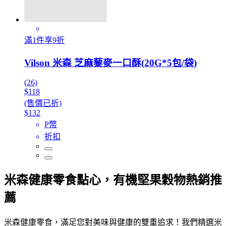
滿1件享9折
Vilson 米森 芝麻藜麥一口酥(20G*5包/袋)
(26)
$118
(售價已折)
$132
P幣
折扣
米森健康零食點心，有機堅果穀物熱銷推
薦
米森健康零食，滿足您對美味與健康的雙重追求！我們精選米