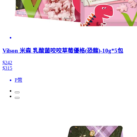
Vilson 米森 乳酸菌咬咬草莓優格(恐龍)-10g*5包
$242
$315
P幣