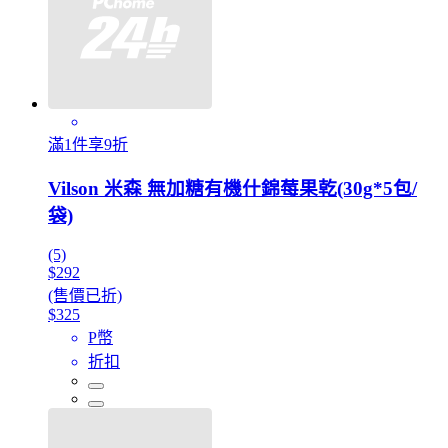
滿1件享9折
Vilson 米森 無加糖有機什錦莓果乾(30g*5包/
袋)
(5)
$292
(售價已折)
$325
P幣
折扣