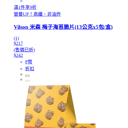
滿1件享9折
營養UP！高纖、非油炸
Vilson 米森 梅子海苔脆片(13公克x5包/盒)
(1)
$217
(售價已折)
$242
P幣
折扣