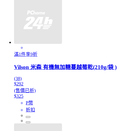
滿1件享9折
Vilson 米森 有機無加糖蔓越莓乾(210g/袋 )
(38)
$292
(售價已折)
$325
P幣
折扣