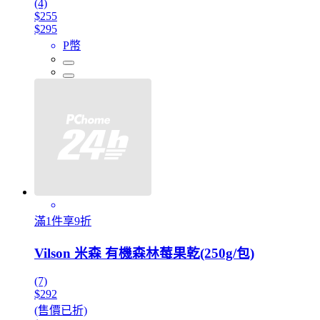
(4)
$255
$295
P幣
滿1件享9折
Vilson 米森 有機森林莓果乾(250g/包)
(7)
$292
(售價已折)