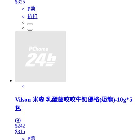
$325
P幣
折扣
Vilson 米森 乳酸菌咬咬牛奶優格(恐龍)-10g*5
包
(9)
$242
$315
P幣