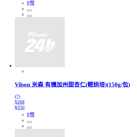
P幣
Vilson 米森 有機加州甜杏仁(輕烘培)(150g/包)
(7)
$268
$350
P幣