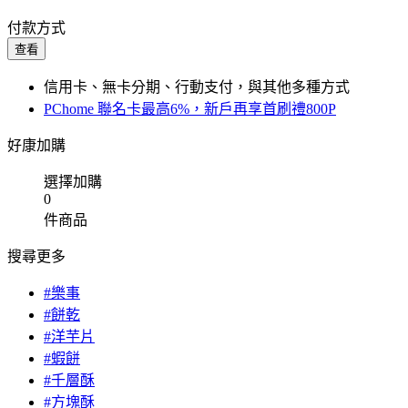
付款方式
查看
信用卡、無卡分期、行動支付，與其他多種方式
PChome 聯名卡最高6%，新戶再享首刷禮800P
好康加購
選擇加購
0
件商品
搜尋更多
#樂事
#餅乾
#洋芋片
#蝦餅
#千層酥
#方塊酥