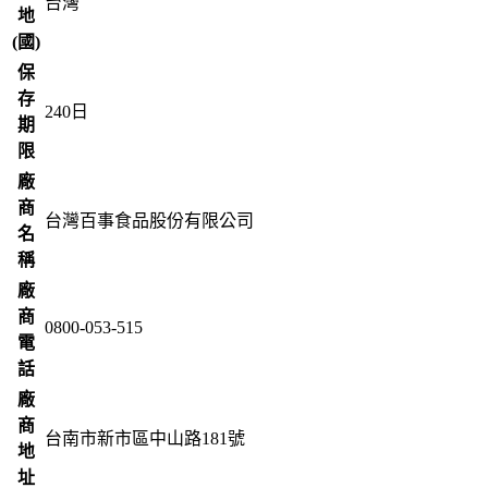
台灣
地
(國)
保
存
240
日
期
限
廠
商
台灣百事食品股份有限公司
名
稱
廠
商
0800-053-515
電
話
廠
商
台南市新市區中山路181號
地
址