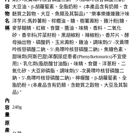
容
大豆油、β-胡蘿蔔素、全脂奶粉。 (本產品含有奶類、含
物
麩質之穀物、大豆、魚類及其製品) " "樂事樂連連雞汁味
名
洋芋片:馬鈴薯粉、棕櫚油、糖、樹薯澱粉、雞汁粉[糖、
稱
麥芽糊精、紅椒、食鹽、醬油、味精、香料、二氧化
矽、香辛料(芹菜籽粉、黑胡椒粉、辣椒粉)、香芹片、酵
母抽出物、磷酸鈣、玉米澱粉、雞油、調味劑(5' -次黃嘌
呤核苷磷酸二鈉、5'-鳥嘌呤核苷磷酸二鈉)、焦糖色素、
甜味劑(阿斯巴甜)苯酮尿症患者(Phenylketonurics)不宜使
用]、乳化劑(脂肪酸甘油酯)、味精、食鹽、洋蔥粉、二
氧化矽、大豆卵磷脂、調味劑(5' -次黃嘌呤核苷磷酸二
鈉、5'-鳥嘌呤核苷磷酸二鈉)、檸檬酸、β-胡蘿蔔素、全
脂奶粉。(本產品含有奶類、含麩質之穀物、大豆及其製
品) "
內
240g
容
量
原
產