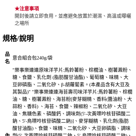
★注意事項
開封後請立即食用，並應避免放置於潮濕、高溫或曝曬
之場所
規格/說明
品
意合組合包240g/袋
名
"樂事樂連連原味洋芋片:馬鈴薯粉、棕櫚油、樹薯澱粉、
糖、食鹽、乳化劑 (脂肪酸甘油酯)、葡萄糖、味精、大
豆卵磷脂、二氧化矽、β-胡蘿蔔素。(本產品含有大豆及
其製品)" "樂事樂連連海苔壽司味洋芋片:馬鈴薯粉、棕櫚
油、糖、樹薯澱粉、海苔粉[麥芽糊精、香料(醬油粉、大
蒜粉、香料) 、海苔、食鹽、辣椒粉、二氧化矽、大豆
油、焦糖色素、磷酸鈣、調味劑(5'-次黃嘌呤核苷磷酸二
鈉、5'-鳥嘌呤核苷磷酸二鈉)]、麥芽糊精、乳化劑(脂肪
酸甘油酯)、食鹽、味精、二氧化矽、大豆卵磷脂、調味
內
劑(5'-次黃嘌呤核苷磷酸二鈉、5'-鳥嘌呤核苷磷酸二鈉)、