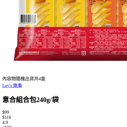
內容物隨機出貨共4盒
Lay's 樂事
意合組合包240g/袋
$99
$116
4.9