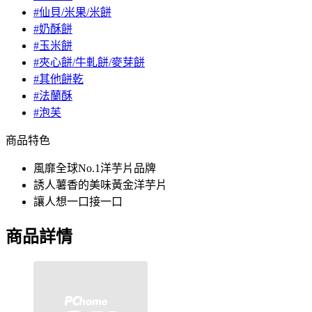
#仙貝/米果/米餅
#奶酥餅
#玉米餅
#夾心餅/牛軋餅/麥芽餅
#其他餅乾
#法蘭酥
#泡芙
商品特色
風靡全球No.1洋芋片品牌
誘人薯香的美味黃金洋芋片
讓人想一口接一口
商品詳情