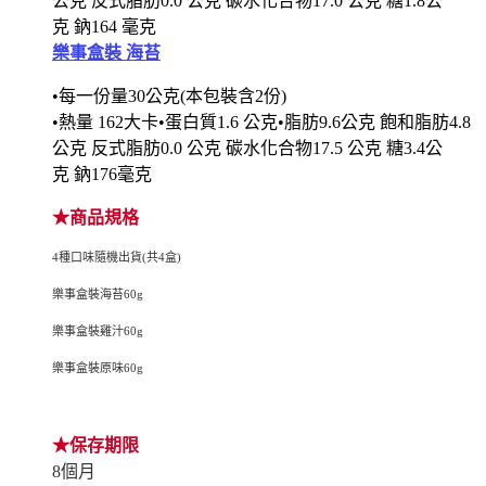
公克 反式脂肪0.0 公克 碳水化合物17.0 公克 糖1.8公
克
鈉164 毫克
樂事盒裝 海苔
•
每一份量30公克(本包裝含2份)
•熱量 162大卡•蛋白質1.6 公克•脂肪9.6公克 飽和脂肪4.8
公克 反式脂肪0.0 公克 碳水化合物17.5 公克 糖3.4公
克
鈉176毫克
★商品規格
4種口味隨機出貨(共4盒)
樂事盒裝海苔60g
樂事盒裝雞汁60g
樂事盒裝原味60g
★保存期限
8個月