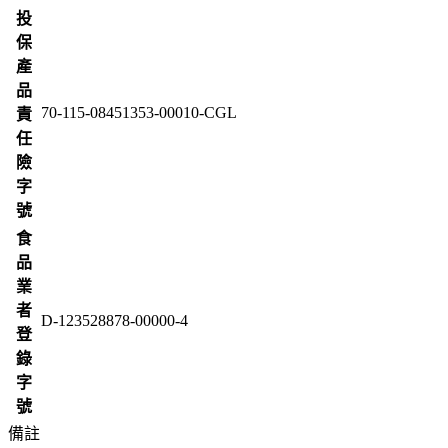
投
保
產
品
70-115-08451353-00010-CGL
責
任
險
字
號
食
品
業
者
D-123528878-00000-4
登
錄
字
號
備註