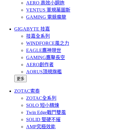
AERO 高效小鋼炮
VENTUS 軍規萬圖斯
GAMING 電競魔龍
GIGABYTE 技嘉
技嘉全系列
WINDFORCE風之力
EAGLE鷹神現世
GAMING鷹擊長空
AERO創作者
AORUS頂規旗艦
更多
ZOTAC索泰
ZOTAC全系列
SOLO 短小精煉
Twin Edge戰鬥雙風
SOLID 堅硬不摧
AMP究極效能