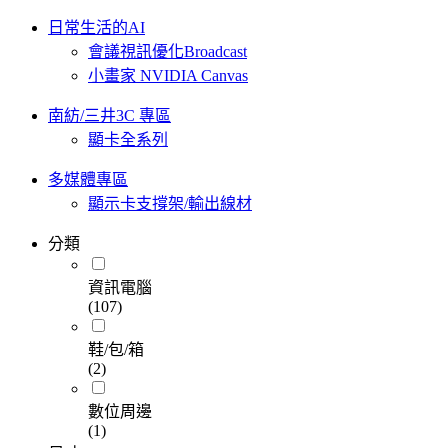
日常生活的AI
會議視訊優化Broadcast
小畫家 NVIDIA Canvas
南紡/三井3C 專區
顯卡全系列
多媒體專區
顯示卡支撐架/輸出線材
分類
資訊電腦
(107)
鞋/包/箱
(2)
數位周邊
(1)