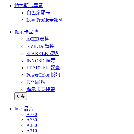
特色顯卡專區
白色系顯卡
Low Profile全系列
顯示卡品牌
ACER宏碁
NVIDIA 輝達
SPARKLE 撼與
INNO3D 映眾
LEADTEK 麗臺
PowerColor 撼訊
其他品牌
顯示卡支撐架
更多
Intel 晶片
A770
A750
A380
A310