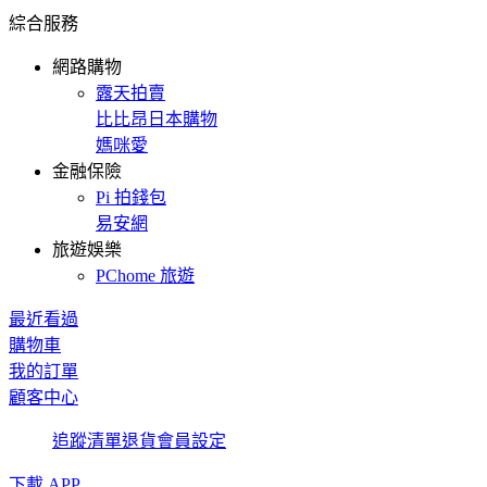
綜合服務
網路購物
露天拍賣
比比昂日本購物
媽咪愛
金融保險
Pi 拍錢包
易安網
旅遊娛樂
PChome 旅遊
最近看過
購物車
我的訂單
顧客中心
追蹤清單
退貨
會員設定
下載 APP