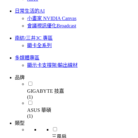
日常生活的AI
小畫家 NVIDIA Canvas
會議視訊優化Broadcast
南紡/三井3C 專區
顯卡全系列
多媒體專區
顯示卡支撐架/輸出線材
品牌
GIGABYTE 技嘉
(1)
ASUS 華碩
(1)
類型
三風扇