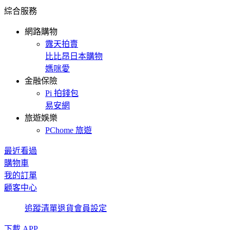
綜合服務
網路購物
露天拍賣
比比昂日本購物
媽咪愛
金融保險
Pi 拍錢包
易安網
旅遊娛樂
PChome 旅遊
最近看過
購物車
我的訂單
顧客中心
追蹤清單
退貨
會員設定
下載 APP