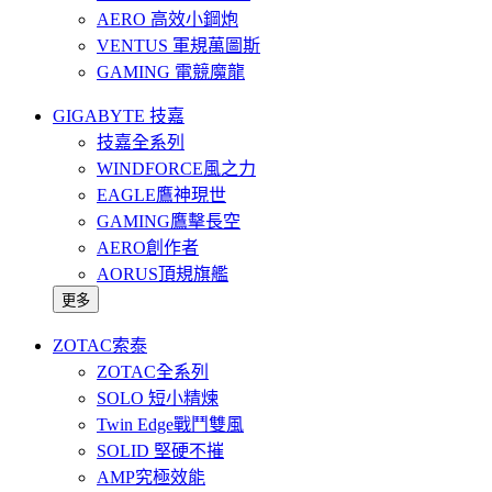
AERO 高效小鋼炮
VENTUS 軍規萬圖斯
GAMING 電競魔龍
GIGABYTE 技嘉
技嘉全系列
WINDFORCE風之力
EAGLE鷹神現世
GAMING鷹擊長空
AERO創作者
AORUS頂規旗艦
更多
ZOTAC索泰
ZOTAC全系列
SOLO 短小精煉
Twin Edge戰鬥雙風
SOLID 堅硬不摧
AMP究極效能