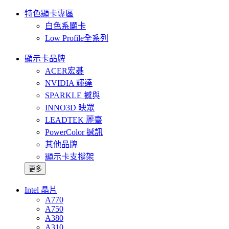
特色顯卡專區
白色系顯卡
Low Profile全系列
顯示卡品牌
ACER宏碁
NVIDIA 輝達
SPARKLE 撼與
INNO3D 映眾
LEADTEK 麗臺
PowerColor 撼訊
其他品牌
顯示卡支撐架
更多
Intel 晶片
A770
A750
A380
A310