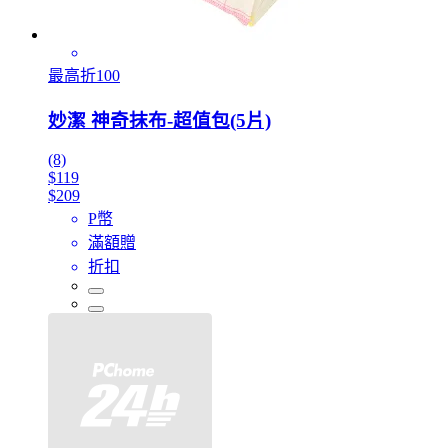
最高折100
妙潔 神奇抹布-超值包(5片)
(8)
$119
$209
P幣
滿額贈
折扣