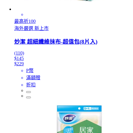
最高折100
海外嚴選 新上市
妙潔 超細纖維抹布-超值包(8片入)
(110)
$145
$229
P幣
滿額贈
折扣