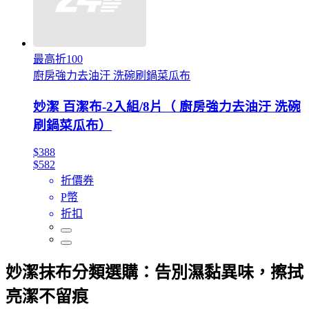
最高折100
廚房強力去油汙 洗碗刷鍋菜瓜布
妙潔 百潔布-2入組/8片（ 廚房強力去油汙 洗碗
刷鍋菜瓜布）
$388
$582
折價券
P幣
折扣
妙潔抹布分類選購：告別濕黏異味，擦拭
亮潔不留痕