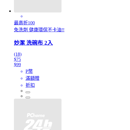
最高折100
免洗劑 健康環保不卡油!!
妙潔 洗碗布 2入
(18)
$75
$99
P幣
滿額贈
折扣