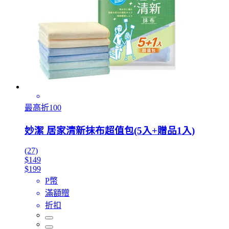
最高折100
妙潔 居家清新抹布超值包(5入+贈品1入)
(27)
$149
$199
P幣
滿額贈
折扣