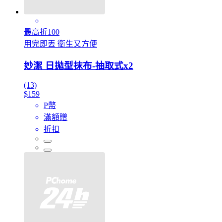
最高折100
用完即丟 衛生又方便
妙潔 日拋型抹布-抽取式x2
(13)
$159
P幣
滿額贈
折扣