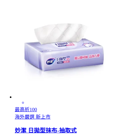
最高折100
海外嚴選 新上市
妙潔 日拋型抹布-抽取式