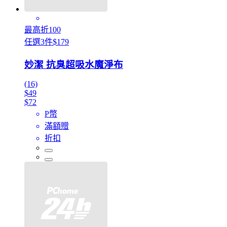
最高折100
任選3件$179
妙潔 抗臭超吸水魔淨布
(16)
$49
$72
P幣
滿額贈
折扣