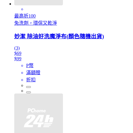
最高折100
免洗劑，環保又乾淨
妙潔 除油好洗魔淨布(顏色隨機出貨)
(3)
$69
$99
P幣
滿額贈
折扣