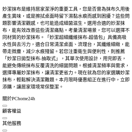
妙潔抹布是維持居家潔淨的重要工具，您是否曾為抹布久用後
產生異味，或是擦拭桌面時留下濕黏水痕而感到困擾？這些問
題影響清潔觀感，也可能造成細菌滋生。選用合適的妙潔抹
布，能有效改善這些清潔痛點。考量清潔場景，您可以選擇不
同材質的妙潔抹布。「妙潔超細纖維抹布-超值包」具備高吸
水性與去污力，適合日常清潔桌面、流理台，其纖維細緻，能
帶走微塵，減少水痕殘留。若您注重衛生與便利性，則推薦
「妙潔日拋型抹布-抽取式」，其單次使用設計，用完即丟，
能避免傳統抹布反覆清洗的細菌問題。根據清潔頻率與需求，
選擇專屬妙潔抹布，讓清潔更省力。現在就為您的家選購妙潔
抹布，輕鬆解決清潔難題。本月限時優惠組正在進行中，立即
添購，讓居家環境常保整潔。
關於PChome24h
顧客權益
其他服務