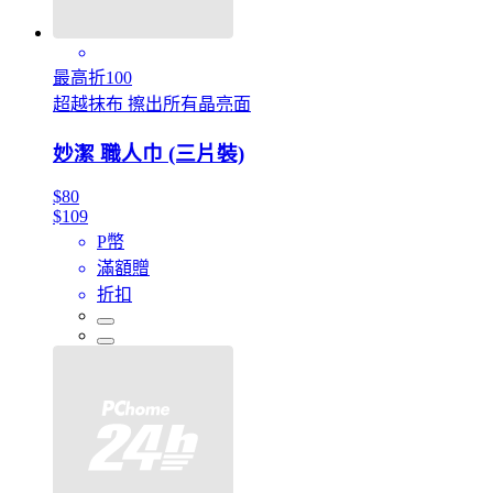
最高折100
超越抹布 擦出所有晶亮面
妙潔 職人巾 (三片裝)
$80
$109
P幣
滿額贈
折扣