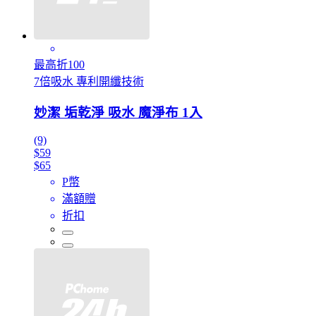
最高折100
7倍吸水 專利開纖技術
妙潔 垢乾淨 吸水 魔淨布 1入
(9)
$59
$65
P幣
滿額贈
折扣