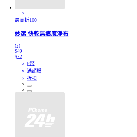
最高折100
妙潔 快乾無痕魔淨布
(7)
$49
$72
P幣
滿額贈
折扣