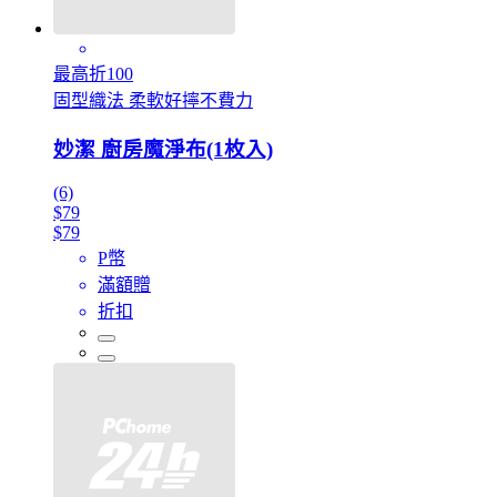
最高折100
固型織法 柔軟好擰不費力
妙潔 廚房魔淨布(1枚入)
(6)
$79
$79
P幣
滿額贈
折扣