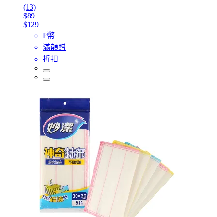
(13)
$89
$129
P幣
滿額贈
折扣