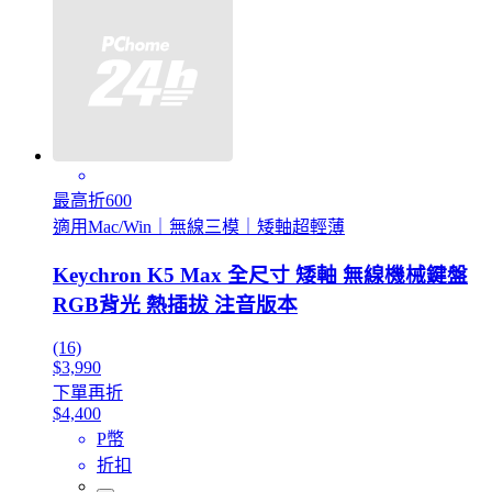
最高折600
適用Mac/Win｜無線三模｜矮軸超輕薄
Keychron K5 Max 全尺寸 矮軸 無線機械鍵盤
RGB背光 熱插拔 注音版本
(16)
$3,990
下單再折
$4,400
P幣
折扣