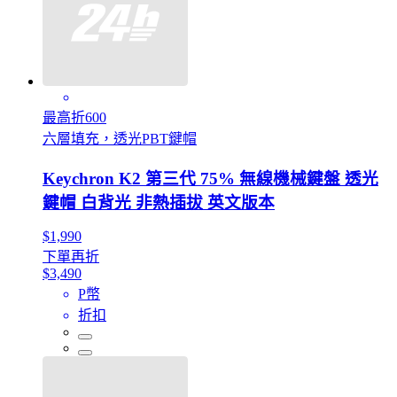
最高折600
六層填充，透光PBT鍵帽
Keychron K2 第三代 75% 無線機械鍵盤 透光
鍵帽 白背光 非熱插拔 英文版本
$1,990
下單再折
$3,490
P幣
折扣