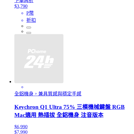
下單再折
$3,790
P幣
折扣
全鋁機身，兼具質感與穩定手感
Keychron Q1 Ultra 75% 三模機械鍵盤 RGB
Mac適用 熱插拔 全鋁機身 注音版本
$6,990
$7,990