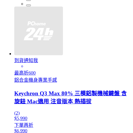
到貨通知我
最高折600
鋁合金機身專業手感
Keychron Q3 Max 80% 三模鋁製機械鍵盤 含
旋鈕 Mac適用 注音版本 熱插拔
(2)
$5,990
下單再折
$6,990