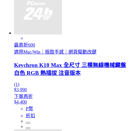
最高折600
適用Mac/Win｜極致手感｜網頁驅動改鍵
Keychron K10 Max 全尺寸 三模無線機械鍵盤
白色 RGB 熱插拔 注音版本
(1)
$3,990
下單再折
$4,400
P幣
折扣