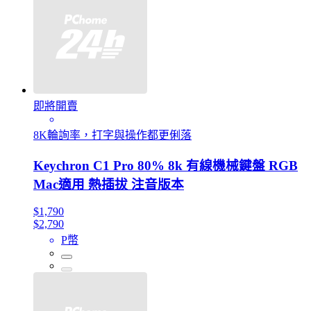
即將開賣
8K輪詢率，打字與操作都更俐落
Keychron C1 Pro 80% 8k 有線機械鍵盤 RGB
Mac適用 熱插拔 注音版本
$1,790
$2,790
P幣