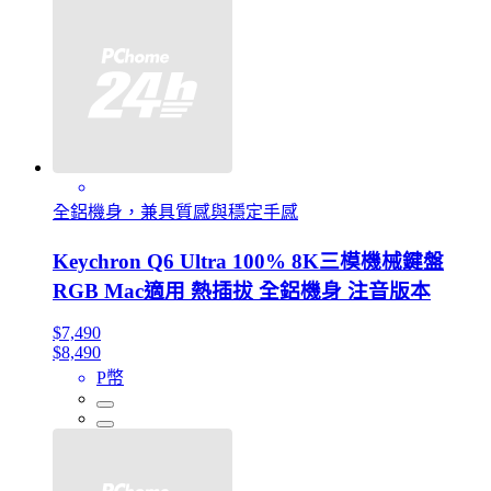
全鋁機身，兼具質感與穩定手感
Keychron Q6 Ultra 100% 8K三模機械鍵盤
RGB Mac適用 熱插拔 全鋁機身 注音版本
$7,490
$8,490
P幣