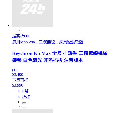
最高折600
適用Mac/Win｜三模無線｜網頁驅動軟體
Keychron K5 Max 全尺寸 矮軸 三模無線機械
鍵盤 白色背光 非熱插拔 注音版本
(11)
$3,490
下單再折
$3,990
P幣
折扣