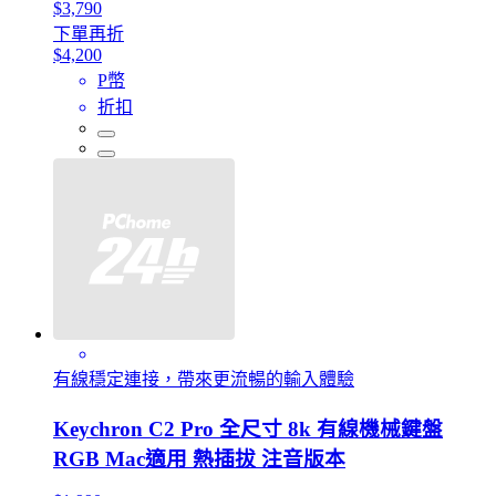
$3,790
下單再折
$4,200
P幣
折扣
有線穩定連接，帶來更流暢的輸入體驗
Keychron C2 Pro 全尺寸 8k 有線機械鍵盤
RGB Mac適用 熱插拔 注音版本