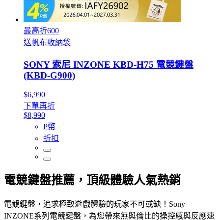
最高折600
送帆布收納袋
SONY 索尼 INZONE KBD-H75 電競鍵盤
(KBD-G900)
$6,990
下單再折
$8,990
P幣
折扣
電競鍵盤推薦，頂級體驗人氣熱銷
電競鍵盤，追求極致遊戲體驗的玩家不可或缺！Sony
INZONE系列電競鍵盤，為您帶來無與倫比的操控感與反應速