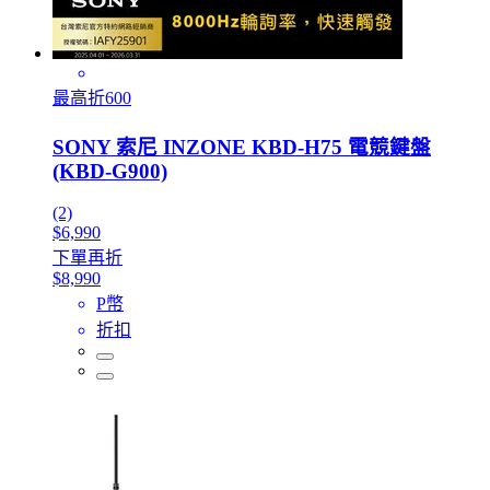
最高折600
SONY 索尼 INZONE KBD-H75 電競鍵盤
(KBD-G900)
(2)
$6,990
下單再折
$8,990
P幣
折扣