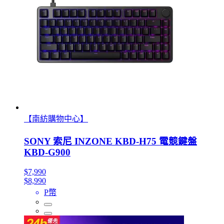
【南紡購物中心】
SONY 索尼 INZONE KBD-H75 電競鍵盤
KBD-G900
$7,990
$8,990
P幣