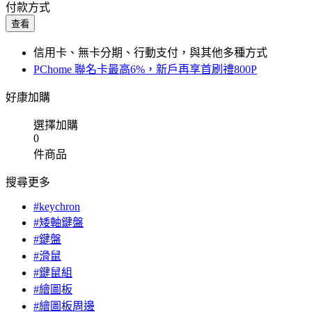
付款方式
查看
信用卡、無卡分期、行動支付，與其他多種方式
PChome 聯名卡最高6%，新戶再享首刷禮800P
好康加購
選擇加購
0
件商品
搜尋更多
#keychron
#矮軸鍵盤
#鍵盤
#滑鼠
#鍵鼠組
#繪圖板
#繪圖板周邊