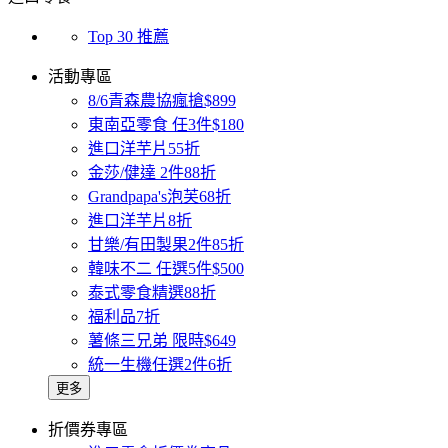
Top 30 推薦
活動專區
8/6青森農協瘋搶$899
東南亞零食 任3件$180
進口洋芋片55折
金莎/健達 2件88折
Grandpapa's泡芙68折
進口洋芋片8折
甘樂/有田製果2件85折
韓味不二 任選5件$500
泰式零食精選88折
福利品7折
薯條三兄弟 限時$649
統一生機任選2件6折
更多
折價券專區