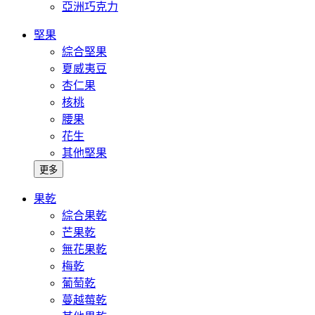
亞洲巧克力
堅果
綜合堅果
夏威夷豆
杏仁果
核桃
腰果
花生
其他堅果
更多
果乾
綜合果乾
芒果乾
無花果乾
梅乾
葡萄乾
蔓越莓乾