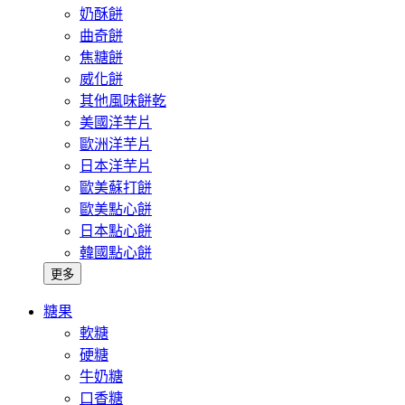
奶酥餅
曲奇餅
焦糖餅
威化餅
其他風味餅乾
美國洋芋片
歐洲洋芋片
日本洋芋片
歐美蘇打餅
歐美點心餅
日本點心餅
韓國點心餅
更多
糖果
軟糖
硬糖
牛奶糖
口香糖