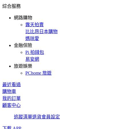
綜合服務
網路購物
露天拍賣
比比昂日本購物
媽咪愛
金融保險
Pi 拍錢包
易安網
旅遊娛樂
PChome 旅遊
最近看過
購物車
我的訂單
顧客中心
追蹤清單
退貨
會員設定
下載 APP