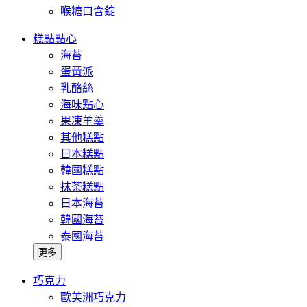
喉糖口含錠
糕點點心
海苔
蛋黃派
乳酪絲
海味點心
果凍羊羹
其他糕點
日本糕點
韓國糕點
抹茶糕點
日本海苔
韓國海苔
泰國海苔
更多
巧克力
歐美洲巧克力