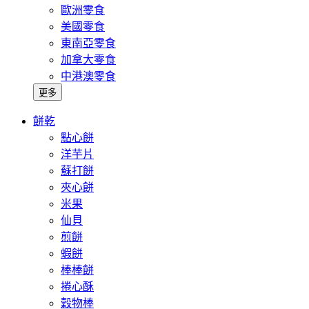
歐洲零食
美國零食
東南亞零食
加拿大零食
中港澳零食
更多
餅乾
點心餅
洋芋片
蘇打餅
夾心餅
米果
仙貝
煎餅
蝦餅
棒棒餅
捲心酥
穀物棒