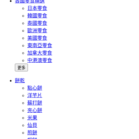
各國零食精選
日本零食
韓國零食
泰國零食
歐洲零食
美國零食
東南亞零食
加拿大零食
中港澳零食
更多
餅乾
點心餅
洋芋片
蘇打餅
夾心餅
米果
仙貝
煎餅