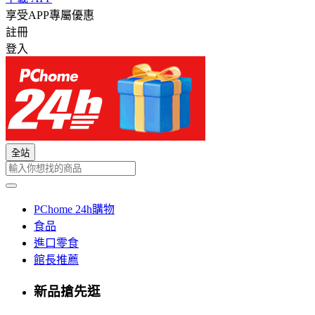
享受APP專屬優惠
註冊
登入
全站
PChome 24h購物
食品
進口零食
館長推薦
新品搶先逛