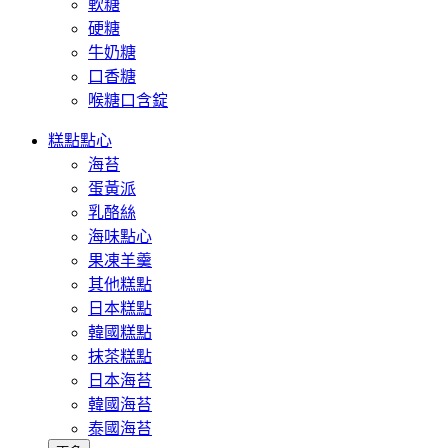
軟糖
硬糖
牛奶糖
口香糖
喉糖口含錠
糕點點心
海苔
蛋黃派
乳酪絲
海味點心
果凍羊羹
其他糕點
日本糕點
韓國糕點
抹茶糕點
日本海苔
韓國海苔
泰國海苔