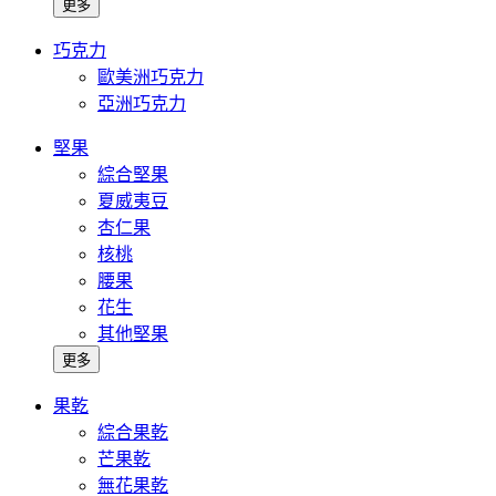
更多
巧克力
歐美洲巧克力
亞洲巧克力
堅果
綜合堅果
夏威夷豆
杏仁果
核桃
腰果
花生
其他堅果
更多
果乾
綜合果乾
芒果乾
無花果乾