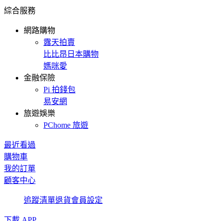
綜合服務
網路購物
露天拍賣
比比昂日本購物
媽咪愛
金融保險
Pi 拍錢包
易安網
旅遊娛樂
PChome 旅遊
最近看過
購物車
我的訂單
顧客中心
追蹤清單
退貨
會員設定
下載 APP