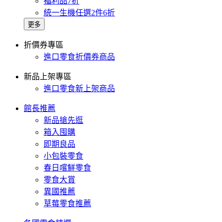
福利品7折
統一生機任選2件6折
更多
折價券專區
進口零食折價券商品
新品上架專區
進口零食新上架商品
館長推薦
新品搶先逛
箱入囤購
即期良品
小包裝零食
春日嚐鮮零食
零食大賞
異國推薦
草莓零食推薦