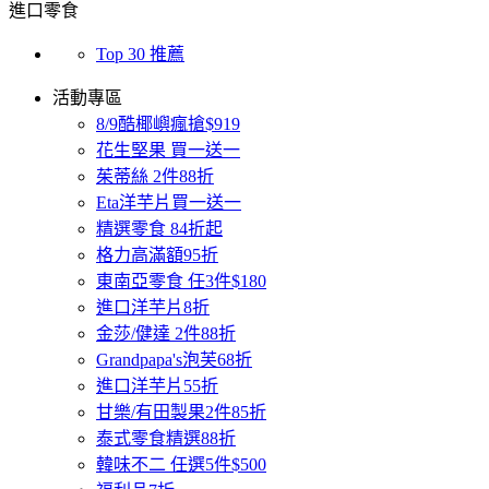
進口零食
Top 30 推薦
活動專區
8/9酷椰嶼瘋搶$919
花生堅果 買一送一
茱蒂絲 2件88折
Eta洋芋片買一送一
精選零食 84折起
格力高滿額95折
東南亞零食 任3件$180
進口洋芋片8折
金莎/健達 2件88折
Grandpapa's泡芙68折
進口洋芋片55折
甘樂/有田製果2件85折
泰式零食精選88折
韓味不二 任選5件$500