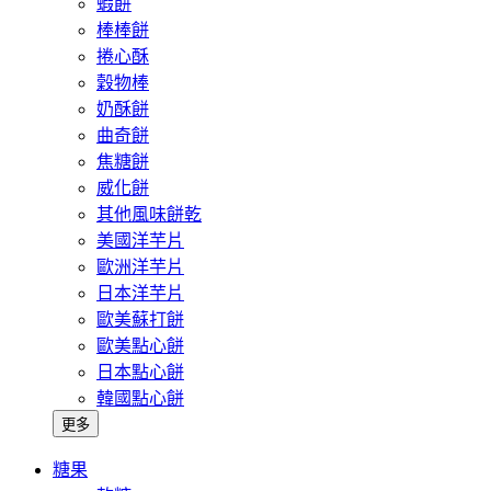
蝦餅
棒棒餅
捲心酥
穀物棒
奶酥餅
曲奇餅
焦糖餅
威化餅
其他風味餅乾
美國洋芋片
歐洲洋芋片
日本洋芋片
歐美蘇打餅
歐美點心餅
日本點心餅
韓國點心餅
更多
糖果