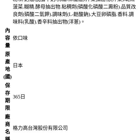
菠菜.糊精.酵母抽出物.粘稠劑(磷酸化磷酸二澱粉).品質改
良劑(磷酸二氫鉀).調味劑(L-麩酸鈉).大豆卵磷脂.香料.調
味料(乳酸).香辛料抽出物(洋蔥)。
內
容
依口味
量
原
產
日本
地
(國)
保
存
365
日
期
限
廠
商
格力高台灣股份有限公司
名
稱