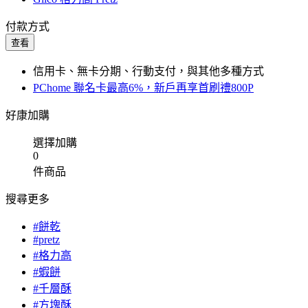
付款方式
查看
信用卡、無卡分期、行動支付，與其他多種方式
PChome 聯名卡最高6%，新戶再享首刷禮800P
好康加購
選擇加購
0
件商品
搜尋更多
#餅乾
#pretz
#格力高
#蝦餅
#千層酥
#方塊酥