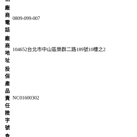
廠
商
0809-099-007
電
話
廠
商
104652台北市中山區樂群二路189號10樓之2
地
址
投
保
產
品
NC01600302
責
任
險
字
號
食