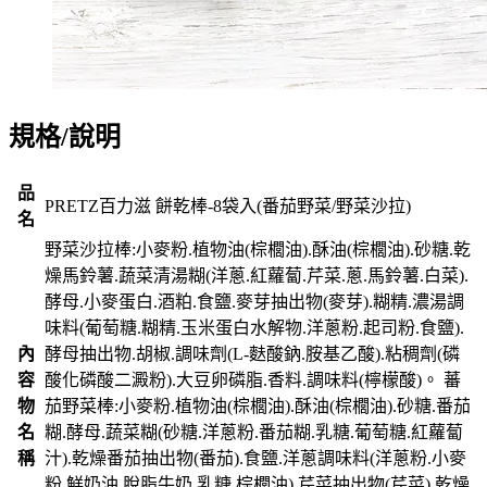
規格/說明
品
PRETZ百力滋 餅乾棒-8袋入(番茄野菜/野菜沙拉)
名
野菜沙拉棒:小麥粉.植物油(棕櫚油).酥油(棕櫚油).砂糖.乾
燥馬鈴薯.蔬菜清湯糊(洋蔥.紅蘿蔔.芹菜.蔥.馬鈴薯.白菜).
酵母.小麥蛋白.酒粕.食鹽.麥芽抽出物(麥芽).糊精.濃湯調
味料(葡萄糖.糊精.玉米蛋白水解物.洋蔥粉.起司粉.食鹽).
內
酵母抽出物.胡椒.調味劑(L-麩酸鈉.胺基乙酸).粘稠劑(磷
容
酸化磷酸二澱粉).大豆卵磷脂.香料.調味料(檸檬酸)。 蕃
物
茄野菜棒:小麥粉.植物油(棕櫚油).酥油(棕櫚油).砂糖.番茄
名
糊.酵母.蔬菜糊(砂糖.洋蔥粉.番茄糊.乳糖.葡萄糖.紅蘿蔔
稱
汁).乾燥番茄抽出物(番茄).食鹽.洋蔥調味料(洋蔥粉.小麥
粉.鮮奶油.脫脂牛奶.乳糖.棕櫚油).芹菜抽出物(芹菜).乾燥