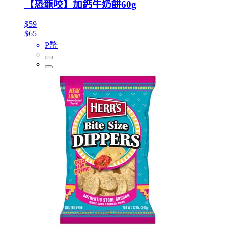
【恐龍咬】加鈣牛奶餅60g
$59
$65
P幣