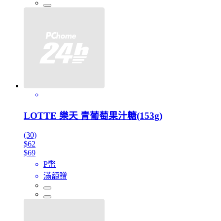
LOTTE 樂天 青葡萄果汁糖(153g)
(30)
$62
$69
P幣
滿額贈