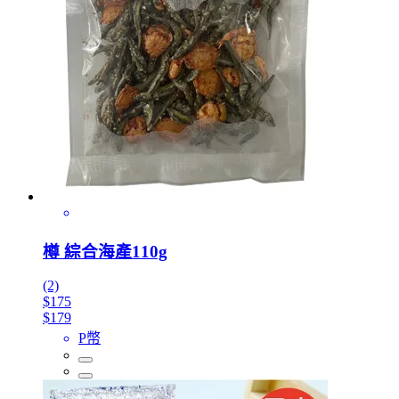
樽 綜合海產110g
(2)
$175
$179
P幣