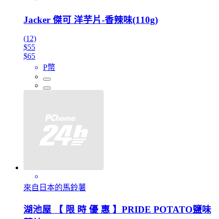
Jacker 傑可 洋芋片-香辣味(110g)
(12)
$55
$65
P幣
來自日本的馬鈴薯
湖池屋 【 限 時 優 惠 】PRIDE POTATO鹽味