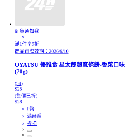
到貨通知我
滿1件享9折
商品實際效期：2026/9/10
OYATSU 優雅食 星太郎超寬條餅-香菜口味
(70g)
(54)
$25
(售價已折)
$28
P幣
滿額贈
折扣