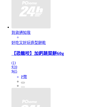
到貨通知我
好吃又好玩造型餅乾
【恐龍咬】加鈣蔬菜餅60g
(1)
$59
$65
P幣