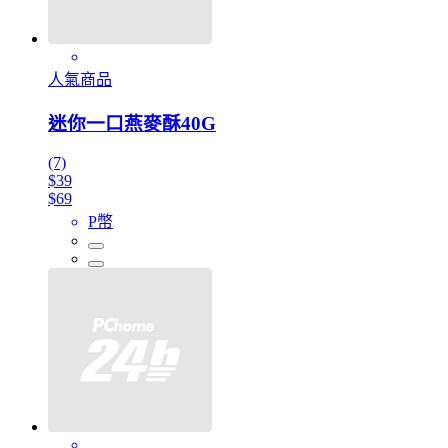
人氣商品
迷你一口燕麥酥40G
(7)
$39
$69
P幣