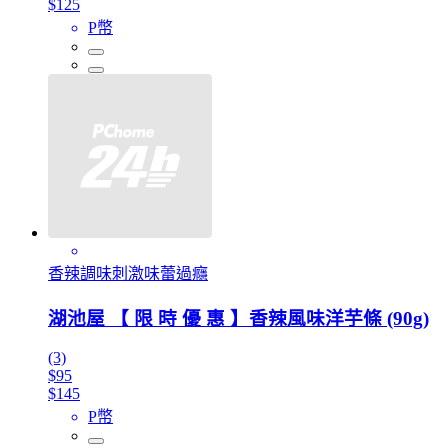
$125
P幣
香辣調味刺激味蕾過癮
湖池屋 【 限 時 優 惠 】香辣風味洋芋條 (90g)
(3)
$95
$145
P幣