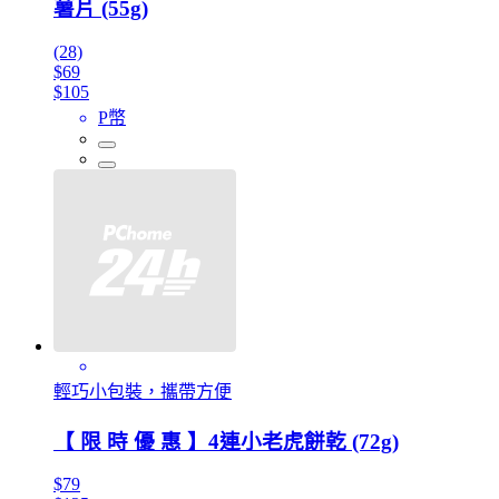
薯片 (55g)
(28)
$69
$105
P幣
輕巧小包裝，攜帶方便
【 限 時 優 惠 】4連小老虎餅乾 (72g)
$79