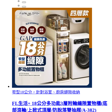
窄型18公分，針對浴室、廚房縫隙收納
FL生活+ 18公分多功能3層附輪縫隙置物櫃(底
部滾輪/上掀式頂層/防脫落雙抽屜/A-382)