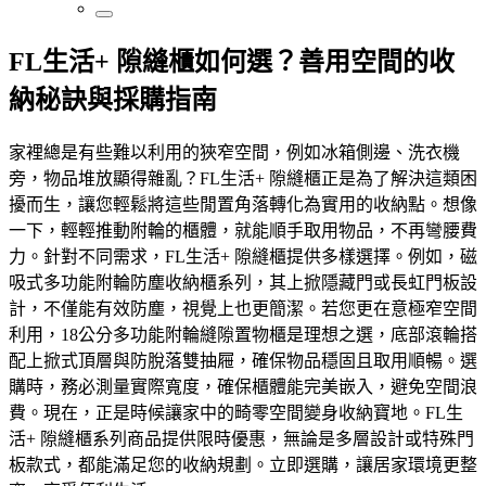
FL生活+ 隙縫櫃如何選？善用空間的收
納秘訣與採購指南
家裡總是有些難以利用的狹窄空間，例如冰箱側邊、洗衣機
旁，物品堆放顯得雜亂？FL生活+ 隙縫櫃正是為了解決這類困
擾而生，讓您輕鬆將這些閒置角落轉化為實用的收納點。想像
一下，輕輕推動附輪的櫃體，就能順手取用物品，不再彎腰費
力。針對不同需求，FL生活+ 隙縫櫃提供多樣選擇。例如，磁
吸式多功能附輪防塵收納櫃系列，其上掀隱藏門或長虹門板設
計，不僅能有效防塵，視覺上也更簡潔。若您更在意極窄空間
利用，18公分多功能附輪縫隙置物櫃是理想之選，底部滾輪搭
配上掀式頂層與防脫落雙抽屜，確保物品穩固且取用順暢。選
購時，務必測量實際寬度，確保櫃體能完美嵌入，避免空間浪
費。現在，正是時候讓家中的畸零空間變身收納寶地。FL生
活+ 隙縫櫃系列商品提供限時優惠，無論是多層設計或特殊門
板款式，都能滿足您的收納規劃。立即選購，讓居家環境更整