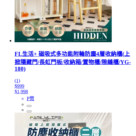
FL生活+ 磁吸式多功能附輪防塵4層收納櫃(上
掀隱藏門/長虹門板/收納箱/置物櫃/隙縫櫃/YG-
180)
(1)
$999
$1,998
P幣