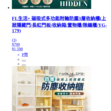
FL生活+ 磁吸式多功能附輪防塵3層收納櫃(上
掀隱藏門/長虹門板/收納箱/置物櫃/隙縫櫃/YG-
179)
(3)
$799
$1,598
P幣