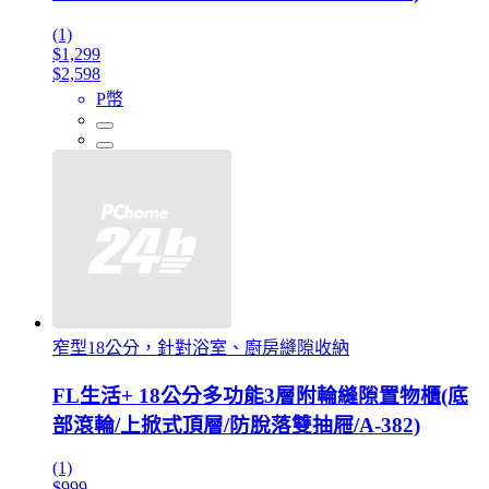
(1)
$1,299
$2,598
P幣
窄型18公分，針對浴室、廚房縫隙收納
FL生活+ 18公分多功能3層附輪縫隙置物櫃(底
部滾輪/上掀式頂層/防脫落雙抽屜/A-382)
(1)
$999