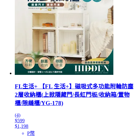
FL生活+ 【FL 生活+】磁吸式多功能附輪防塵
2層收納櫃(上掀隱藏門/長虹門板/收納箱/置物
櫃/隙縫櫃/YG-178)
(4)
$599
$1,198
P幣