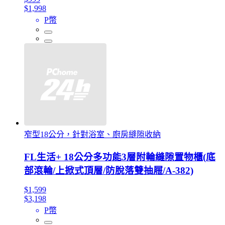
$1,998
P幣
窄型18公分，針對浴室、廚房縫隙收納
FL生活+ 18公分多功能3層附輪縫隙置物櫃(底
部滾輪/上掀式頂層/防脫落雙抽屜/A-382)
$1,599
$3,198
P幣