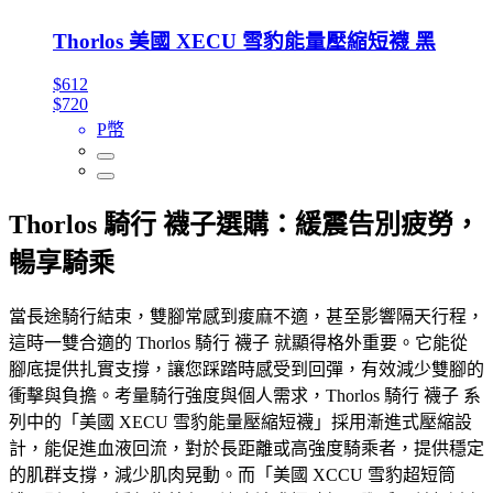
Thorlos 美國 XECU 雪豹能量壓縮短襪 黑
$612
$720
P幣
Thorlos 騎行 襪子選購：緩震告別疲勞，
暢享騎乘
當長途騎行結束，雙腳常感到痠麻不適，甚至影響隔天行程，
這時一雙合適的 Thorlos 騎行 襪子 就顯得格外重要。它能從
腳底提供扎實支撐，讓您踩踏時感受到回彈，有效減少雙腳的
衝擊與負擔。考量騎行強度與個人需求，Thorlos 騎行 襪子 系
列中的「美國 XECU 雪豹能量壓縮短襪」採用漸進式壓縮設
計，能促進血液回流，對於長距離或高強度騎乘者，提供穩定
的肌群支撐，減少肌肉晃動。而「美國 XCCU 雪豹超短筒