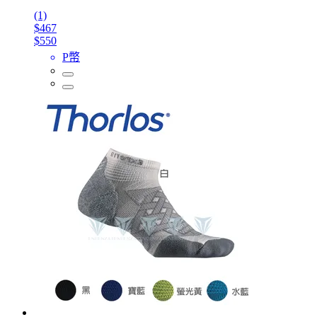
(1)
$467
$550
P幣