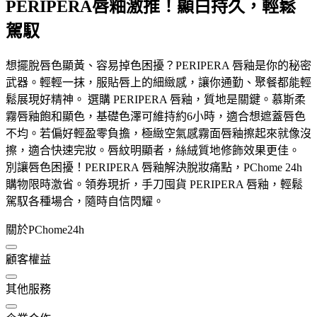
PERIPERA唇釉激推！顯白持久，輕鬆
駕馭
想擺脫唇色顯黃、容易掉色困擾？PERIPERA 唇釉是你的秘密
武器。輕輕一抹，服貼唇上的細緻感，讓你通勤、聚餐都能輕
鬆展現好精神。 選購 PERIPERA 唇釉，質地是關鍵。慕斯柔
霧唇釉飽和顯色，基礎色澤可維持約6小時，適合想遮蓋唇色
不均。若偏好輕盈零負擔，極緻空氣感霧面唇釉擦起來就像沒
擦，適合快速完妝。唇紋明顯者，絲絨質地修飾效果更佳。
別讓唇色困擾！PERIPERA 唇釉解決脫妝痛點，PChome 24h
購物限時激省。領券現折，手刀囤貨 PERIPERA 唇釉，輕鬆
駕馭各種場合，隨時自信閃耀。
關於PChome24h
顧客權益
其他服務