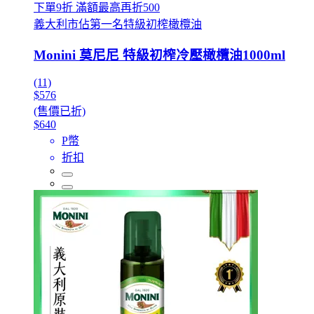
下單9折 滿額最高再折500
義大利市佔第一名特級初榨橄欖油
Monini 莫尼尼 特級初榨冷壓橄欖油1000ml
(11)
$576
(售價已折)
$640
P幣
折扣