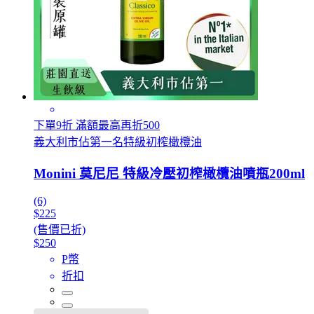
下單9折 滿額最高再折500
義大利市佔第一名特級初榨橄欖油
Monini 莫尼尼 特級冷壓初榨橄欖油噴瓶200ml
(6)
$225
(售價已折)
$250
P幣
折扣