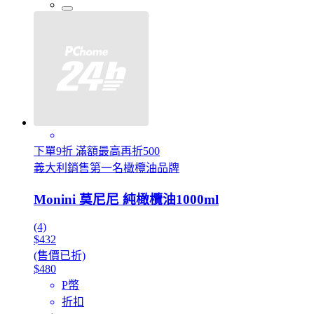
下單9折 滿額最高再折500
義大利銷售第一名橄欖油品牌
Monini 莫尼尼 純橄欖油1000ml
(4)
$432
(售價已折)
$480
P幣
折扣