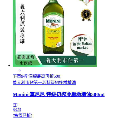
下單9折 滿額最高再折500
義大利市佔第一名特級初榨橄欖油
Monini 莫尼尼 特級初榨冷壓橄欖油500ml
(3)
$323
(售價已折)