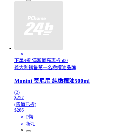
下單9折 滿額最高再折500
義大利銷售第一名橄欖油品牌
Monini 莫尼尼 純橄欖油500ml
(2)
$257
(售價已折)
$286
P幣
折扣