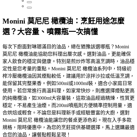
Monini 莫尼尼 橄欖油：烹飪用途怎麼
選？大容量、噴霧瓶一次搞懂
每次下廚面對琳瑯滿目的油品，總在猶豫該選哪瓶？Monini
莫尼尼 橄欖油能協助您料理出層次感。選對油品，更能確保
家人飲食的穩定與健康。特別是煎炒炸等高溫烹調時，油品穩
定性是您考量的重點。Monini 莫尼尼 橄欖油系列中，特級初
榨冷壓橄欖油因其煙點較低，建議用於涼拌沙拉或低溫烹調，
能保留其完整果香。例如500ml或1000ml裝，適合小家庭日常
使用。若您常進行高溫料理，如家常快炒，則應選擇煙點更高
的純橄欖油，如3000ml大容量裝，這款油品經過精煉，性質更
穩定，不易產生油煙。而200ml噴瓶則方便精準控制用量，適
合烘焙或輕食。不論您是料理新手或經驗豐富的大廚，選對
Monini 莫尼尼 橄欖油能讓您的餐桌更添色彩。現在入手多款
規格，限時優惠中，為您的烹飪提供基礎選擇，馬上選購最適
合您的油品，讓餐點輕鬆呈現！