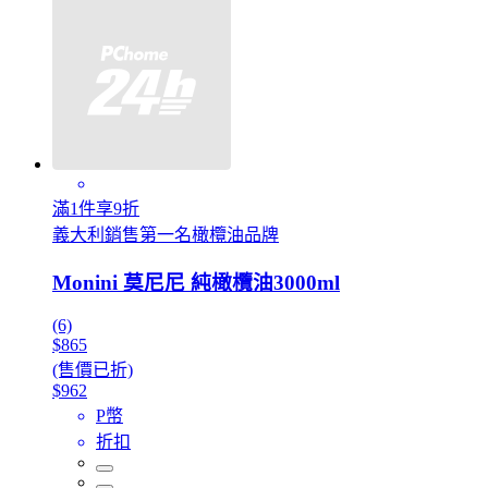
滿1件享9折
義大利銷售第一名橄欖油品牌
Monini 莫尼尼 純橄欖油3000ml
(6)
$865
(售價已折)
$962
P幣
折扣