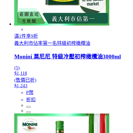
滿1件享9折
義大利市佔率第一名特級初榨橄欖油
Monini 莫尼尼 特級冷壓初榨橄欖油3000ml
(5)
$1,118
(售價已折)
$1,243
P幣
折扣