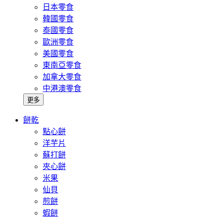
日本零食
韓國零食
泰國零食
歐洲零食
美國零食
東南亞零食
加拿大零食
中港澳零食
更多
餅乾
點心餅
洋芋片
蘇打餅
夾心餅
米果
仙貝
煎餅
蝦餅