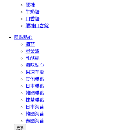
硬糖
牛奶糖
口香糖
喉糖口含錠
糕點點心
海苔
蛋黃派
乳酪絲
海味點心
果凍羊羹
其他糕點
日本糕點
韓國糕點
抹茶糕點
日本海苔
韓國海苔
泰國海苔
更多