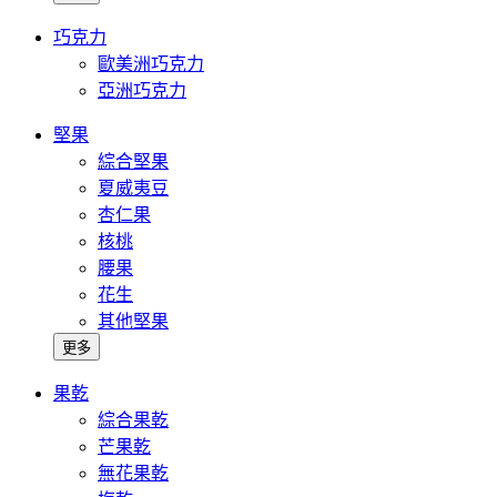
巧克力
歐美洲巧克力
亞洲巧克力
堅果
綜合堅果
夏威夷豆
杏仁果
核桃
腰果
花生
其他堅果
更多
果乾
綜合果乾
芒果乾
無花果乾