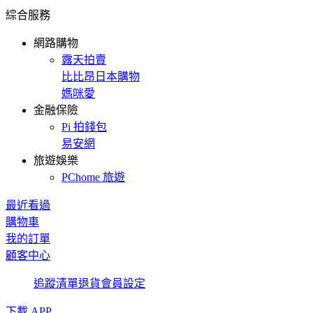
綜合服務
網路購物
露天拍賣
比比昂日本購物
媽咪愛
金融保險
Pi 拍錢包
易安網
旅遊娛樂
PChome 旅遊
最近看過
購物車
我的訂單
顧客中心
追蹤清單
退貨
會員設定
下載 APP