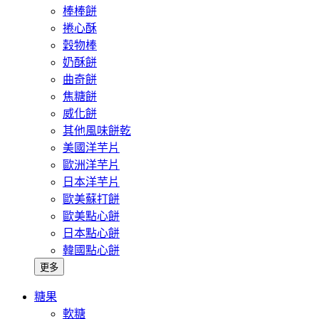
棒棒餅
捲心酥
穀物棒
奶酥餅
曲奇餅
焦糖餅
威化餅
其他風味餅乾
美國洋芋片
歐洲洋芋片
日本洋芋片
歐美蘇打餅
歐美點心餅
日本點心餅
韓國點心餅
更多
糖果
軟糖