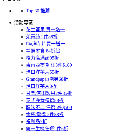
Top 30 推薦
活動專區
花生堅果 買一送一
茱蒂絲 2件88折
Eta洋芋片買一送一
精選零食 84折起
格力高滿額95折
東南亞零食 任3件$180
進口洋芋片55折
Grandpapa's泡芙68折
進口洋芋片8折
甘樂/有田製果2件85折
泰式零食精選88折
韓味不二 任選5件$500
金莎/健達 2件88折
福利品7折
統一生機任選2件6折