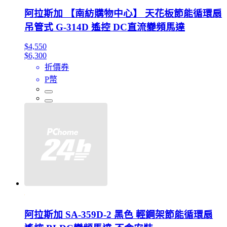
阿拉斯加 【南紡購物中心】 天花板節能循環扇
吊管式 G-314D 遙控 DC直流變頻馬達
$4,550
$6,300
折價券
P幣
阿拉斯加 SA-359D-2 黑色 輕鋼架節能循環扇