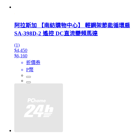
阿拉斯加 【南紡購物中心】 輕鋼架節能循環扇
SA-398D-2 遙控 DC直流變頻馬達
(1)
$4,450
$6,160
折價券
P幣