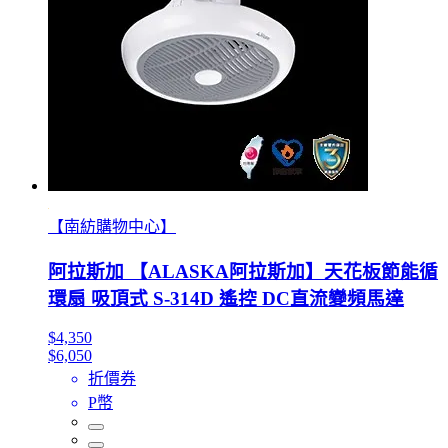
【南紡購物中心】
阿拉斯加 【ALASKA阿拉斯加】天花板節能循
環扇 吸頂式 S-314D 遙控 DC直流變頻馬達
$4,350
$6,050
折價券
P幣