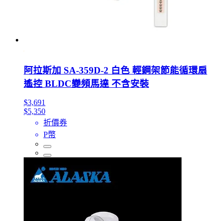
阿拉斯加 SA-359D-2 白色 輕鋼架節能循環扇
遙控 BLDC變頻馬達 不含安裝
$3,691
$5,350
折價券
P幣