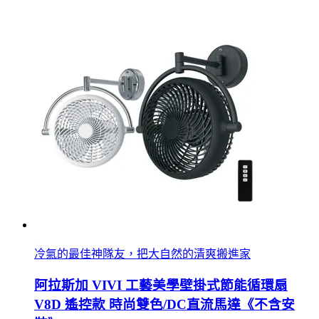
冷氣的最佳神隊友，把大自然的清爽搬進家
阿拉斯加 VIVI 工藝美學壁掛式節能循環扇
V8D 遙控款 時尚雙色/DC直流馬達《不含安