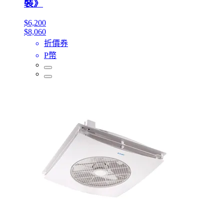
裝》
$6,200
$8,060
折價券
P幣