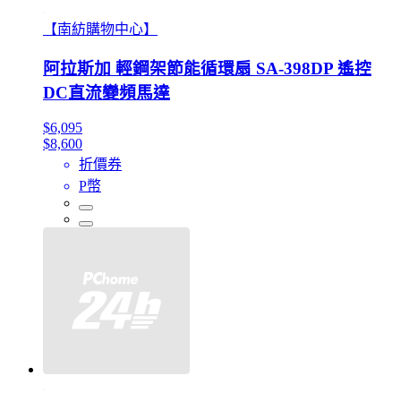
【南紡購物中心】
阿拉斯加 輕鋼架節能循環扇 SA-398DP 遙控
DC直流變頻馬達
$6,095
$8,600
折價券
P幣