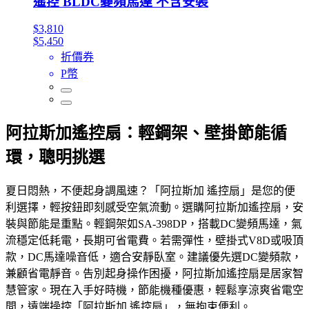
遙控 BLDC變頻馬達 不含安裝
$3,810
$5,450
折價券
P幣
阿拉斯加遙控扇：輕鋼架、壁掛節能循
環，聰明挑選
夏日悶熱，不便起身調風速？「阿拉斯加 遙控扇」是您的便
利選擇，輕按鈕即刻感受空氣流動。選購阿拉斯加遙控扇，安
裝與節能是重點。輕鋼架如SA-398DP，搭載DC變頻馬達，氣
流穩定低耗電，長期可省電費。若需彈性，壁掛式V8D或吸頂
款，DC馬達噪音低，適合安靜臥室。建議優先選DC變頻款，
兼顧省電靜音。告別起身操作困擾，阿拉斯加遙控扇是居家智
慧管家。現在入手好時機，節能機種優惠，輕鬆享涼爽省電空
間，遠端操控「阿拉斯加 遙控扇」，無拘束便利。