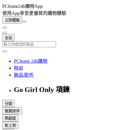
PChome24h購物App
使用App享受更優質的購物體驗
立即體驗
全站
PChome 24h購物
時尚
飾品/配件
Go Girl Only 項鍊
分類
推薦排序
熱銷度
新上架