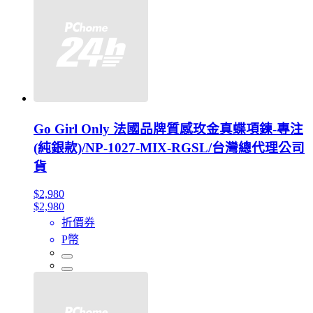
Go Girl Only 法國品牌質感玫金真蝶項鍊-專注
(純銀款)/NP-1027-MIX-RGSL/台灣總代理公司
貨
$2,980
$2,980
折價券
P幣