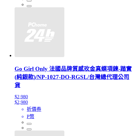
Go Girl Only 法國品牌質感玫金真蝶項鍊-踏實
(純銀款)/NP-1027-DO-RGSL/台灣總代理公司
貨
$2,980
$2,980
折價券
P幣