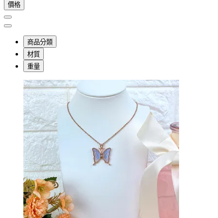
價格
商品分類
材質
重量