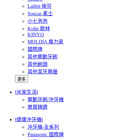
Laifen 徠芬
Soocas 素士
小七泡泡
Kolin 歌林
KINYO
MOLIJIA 魔力家
國際牌
其他電動牙刷
其他刷頭
其他潔牙周邊
更多
‖米家生活‖
電動牙刷/沖牙機
樂買精選
‖健康沖牙機‖
沖牙機-全系列
Panasonic 國際牌