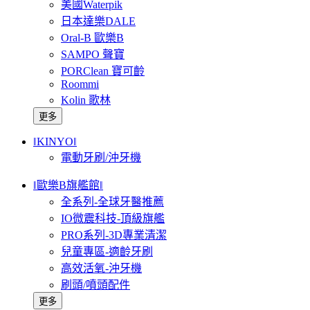
美國Waterpik
日本達樂DALE
Oral-B 歐樂B
SAMPO 聲寶
PORClean 寶可齡
Roommi
Kolin 歌林
更多
‖KINYO‖
電動牙刷/沖牙機
‖歐樂B旗艦館‖
全系列-全球牙醫推薦
IO微震科技-頂級旗艦
PRO系列-3D專業清潔
兒童專區-適齡牙刷
高效活氧-沖牙機
刷頭/噴頭配件
更多