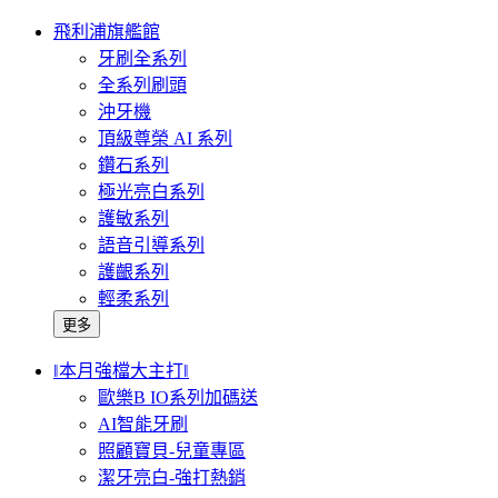
飛利浦旗艦館
牙刷全系列
全系列刷頭
沖牙機
頂級尊榮 AI 系列
鑽石系列
極光亮白系列
護敏系列
語音引導系列
護齦系列
輕柔系列
更多
‖本月強檔大主打‖
歐樂B IO系列加碼送
AI智能牙刷
照顧寶貝-兒童專區
潔牙亮白-強打熱銷