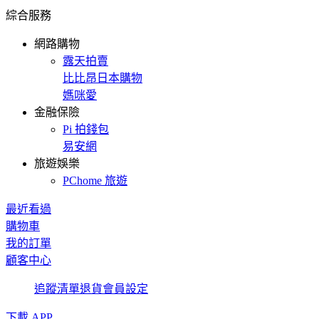
綜合服務
網路購物
露天拍賣
比比昂日本購物
媽咪愛
金融保險
Pi 拍錢包
易安網
旅遊娛樂
PChome 旅遊
最近看過
購物車
我的訂單
顧客中心
追蹤清單
退貨
會員設定
下載 APP