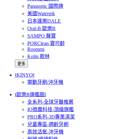
Panasonic 國際牌
美國Waterpik
日本達樂DALE
Oral-B 歐樂B
SAMPO 聲寶
PORClean 寶可齡
Roommi
Kolin 歌林
更多
‖KINYO‖
電動牙刷/沖牙機
‖歐樂B旗艦館‖
全系列-全球牙醫推薦
IO微震科技-頂級旗艦
PRO系列-3D專業清潔
兒童專區-適齡牙刷
高效活氧-沖牙機