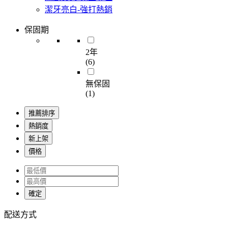
潔牙亮白-強打熱銷
保固期
2年
(6)
無保固
(1)
推薦排序
熱銷度
新上架
價格
確定
配送方式