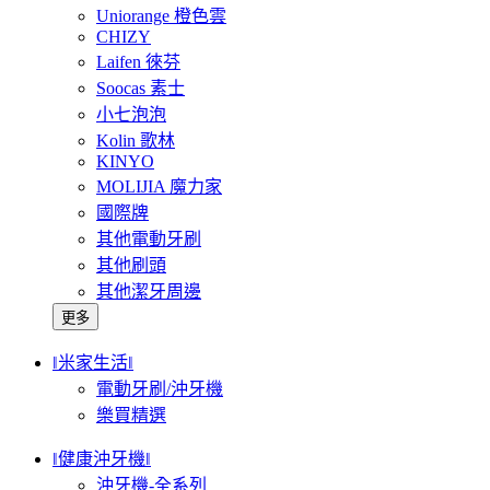
Uniorange 橙色雲
CHIZY
Laifen 徠芬
Soocas 素士
小七泡泡
Kolin 歌林
KINYO
MOLIJIA 魔力家
國際牌
其他電動牙刷
其他刷頭
其他潔牙周邊
更多
‖米家生活‖
電動牙刷/沖牙機
樂買精選
‖健康沖牙機‖
沖牙機-全系列