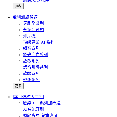
刷頭/噴頭配件
更多
飛利浦旗艦館
牙刷全系列
全系列刷頭
沖牙機
頂級尊榮 AI 系列
鑽石系列
極光亮白系列
護敏系列
語音引導系列
護齦系列
輕柔系列
更多
‖本月強檔大主打‖
歐樂B IO系列加碼送
AI智能牙刷
照顧寶貝-兒童專區