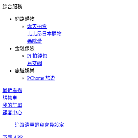
綜合服務
網路購物
露天拍賣
比比昂日本購物
媽咪愛
金融保險
Pi 拍錢包
易安網
旅遊娛樂
PChome 旅遊
最近看過
購物車
我的訂單
顧客中心
追蹤清單
退貨
會員設定
下載 APP