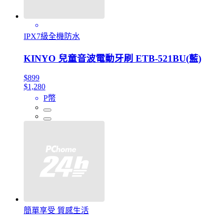
IPX7級全機防水
KINYO 兒童音波電動牙刷 ETB-521BU(藍)
$899
$1,280
P幣
簡單享受 質感生活