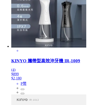
KINYO 攜帶型高效沖牙機 IR-1009
(4)
$899
$2,180
P幣