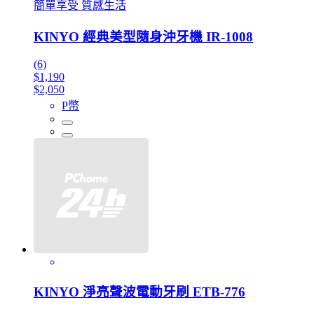
簡單享受 質感生活
KINYO 經典美型隨身沖牙機 IR-1008
(6)
$1,190
$2,050
P幣
KINYO 淨亮聲波電動牙刷 ETB-776