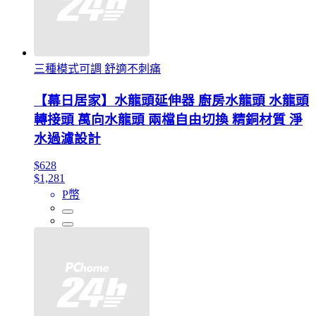
三種模式可調 舒適不刺痛
【幕日居家】水龍頭延伸器 廚房水龍頭 水龍頭
轉接頭 萬向水龍頭 兩檔自由切換 精銅材質 淨
水過濾設計
$628
$1,281
P幣