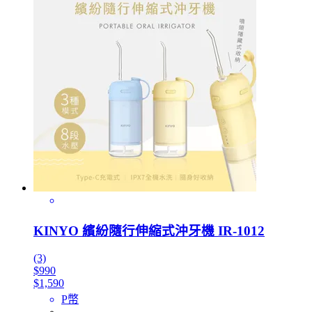
KINYO 繽紛隨行伸縮式沖牙機 IR-1012
(3)
$990
$1,590
P幣