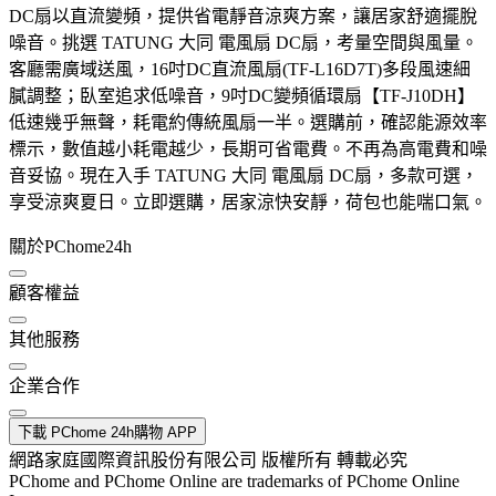
DC扇以直流變頻，提供省電靜音涼爽方案，讓居家舒適擺脫
噪音。挑選 TATUNG 大同 電風扇 DC扇，考量空間與風量。
客廳需廣域送風，16吋DC直流風扇(TF-L16D7T)多段風速細
膩調整；臥室追求低噪音，9吋DC變頻循環扇【TF-J10DH】
低速幾乎無聲，耗電約傳統風扇一半。選購前，確認能源效率
標示，數值越小耗電越少，長期可省電費。不再為高電費和噪
音妥協。現在入手 TATUNG 大同 電風扇 DC扇，多款可選，
享受涼爽夏日。立即選購，居家涼快安靜，荷包也能喘口氣。
關於PChome24h
顧客權益
其他服務
企業合作
下載 PChome 24h購物 APP
網路家庭國際資訊股份有限公司 版權所有 轉載必究
PChome and PChome Online are trademarks of PChome Online