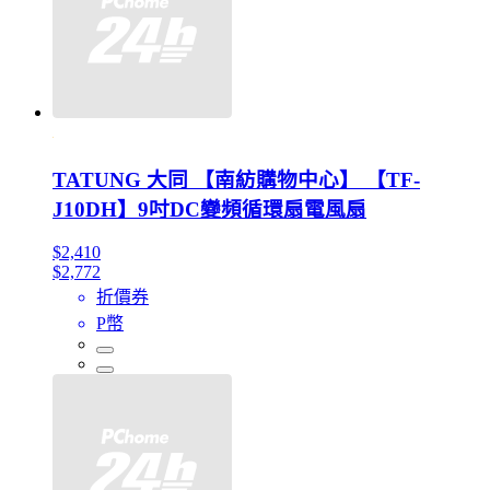
TATUNG 大同 【南紡購物中心】 【TF-
J10DH】9吋DC變頻循環扇電風扇
$2,410
$2,772
折價券
P幣