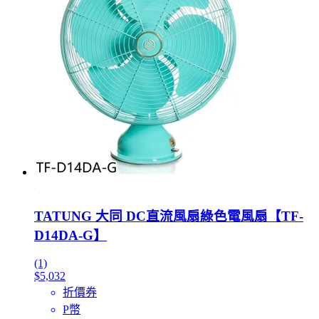
TATUNG 大同 DC直流風扇綠色電風扇【TF-
D14DA-G】
(1)
$5,032
折價券
P幣