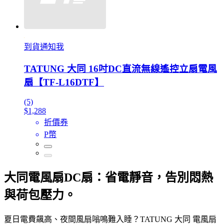
到貨通知我
TATUNG 大同 16吋DC直流無線遙控立扇電風
扇【TF-L16DTF】
(5)
$1,288
折價券
P幣
大同電風扇DC扇：省電靜音，告別悶熱
與荷包壓力。
夏日電費飆高、夜間風扇嗡鳴難入睡？TATUNG 大同 電風扇