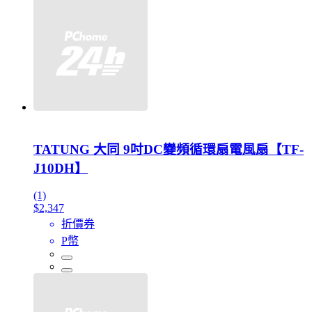
TATUNG 大同 9吋DC變頻循環扇電風扇【TF-
J10DH】
(1)
$2,347
折價券
P幣