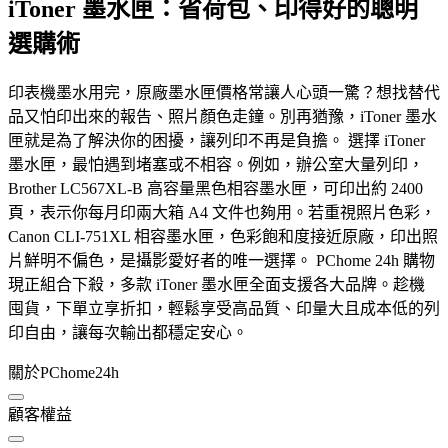
iToner 墨水匣：省荷包、印得好的聰明
選購術
印表機墨水用完，原廠墨水匣價格常讓人心頭一驚？想找替代
品又怕印出來的報告、照片顏色走鐘。別再猶豫，iToner 墨水
匣就是為了解決你的困擾，讓列印不再是負擔。 選擇 iToner
墨水匣，最怕遇到堵塞或不相容。例如，辦公室大量列印，
Brother LC567XL-B 高容量黑色相容墨水匣，可印出約 2400
頁，表示你每月印兩大箱 A4 文件也夠用。若重視照片色彩，
Canon CLI-751XL 相容墨水匣，色彩飽和度接近原廠，印出照
片鮮明不偏色，是攝影愛好者的唯一選擇。 PChome 24h 購物
現正組合下殺，多款 iToner 墨水匣全面支援各大品牌。趁機
囤貨，下單立享折扣，輕鬆享受高品質、印量大且成本低的列
印自由，讓每次輸出都穩定安心。
關於PChome24h
顧客權益