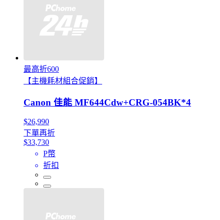
最高折600
【主機耗材組合促銷】
Canon 佳能 MF644Cdw+CRG-054BK*4
$26,990
下單再折
$33,730
P幣
折扣