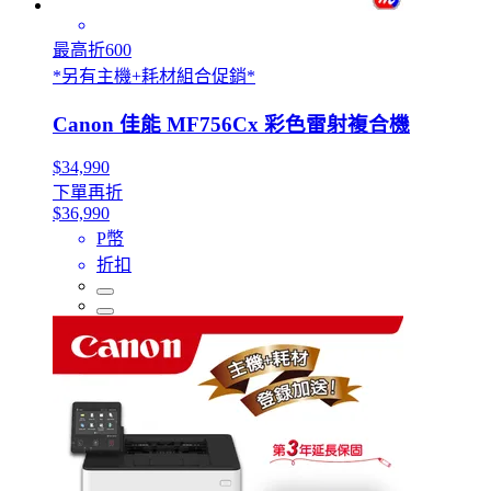
最高折600
*另有主機+耗材組合促銷*
Canon 佳能 MF756Cx 彩色雷射複合機
$34,990
下單再折
$36,990
P幣
折扣