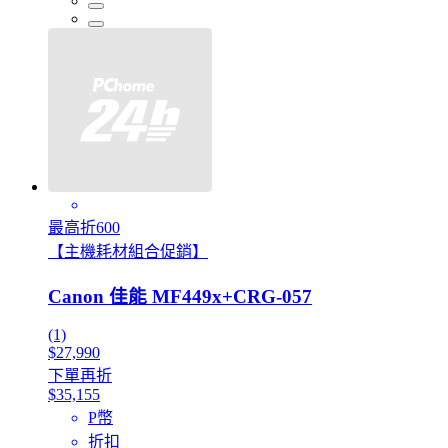
最高折600
【主機耗材組合促銷】
Canon 佳能 MF449x+CRG-057
(1)
$27,990
下單再折
$35,155
P幣
折扣