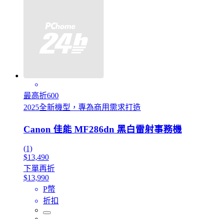
最高折600
2025全新機型，專為商用需求打造
Canon 佳能 MF286dn 黑白雷射事務機
(1)
$13,490
下單再折
$13,990
P幣
折扣