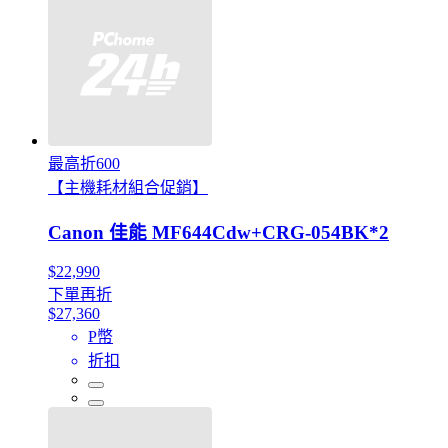
最高折600
【主機耗材組合促銷】
Canon 佳能 MF644Cdw+CRG-054BK*2
$22,990
下單再折
$27,360
P幣
折扣