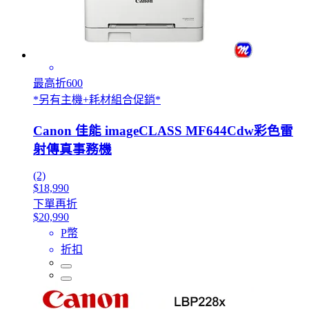
最高折600
*另有主機+耗材組合促銷*
Canon 佳能 imageCLASS MF644Cdw彩色雷
射傳真事務機
(2)
$18,990
下單再折
$20,990
P幣
折扣