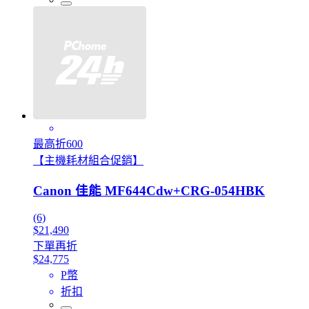
最高折600
【主機耗材組合促銷】
Canon 佳能 MF644Cdw+CRG-054HBK
(6)
$21,490
下單再折
$24,775
P幣
折扣