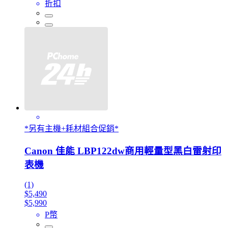
折扣
*另有主機+耗材組合促銷*
Canon 佳能 LBP122dw商用輕量型黑白雷射印
表機
(1)
$5,490
$5,990
P幣