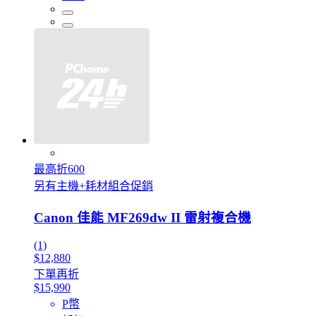
最高折600
另有主機+耗材組合促銷
Canon 佳能 MF269dw II 雷射複合機
(1)
$12,880
下單再折
$15,990
P幣