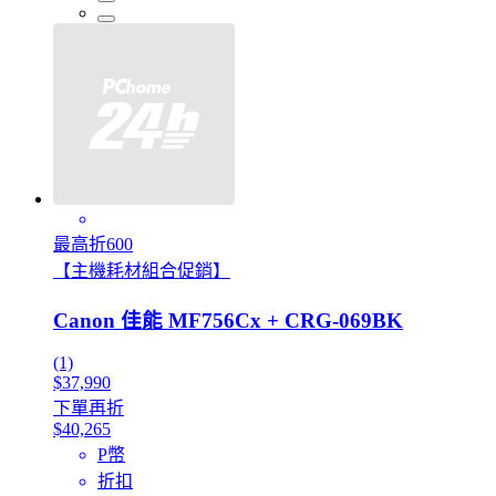
最高折600
【主機耗材組合促銷】
Canon 佳能 MF756Cx + CRG-069BK
(1)
$37,990
下單再折
$40,265
P幣
折扣