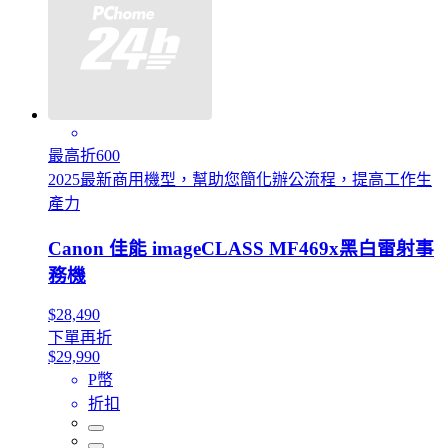
最高折600
2025最新商用機型，幫助您簡化辦公流程，提高工作生
產力
Canon 佳能 imageCLASS MF469x黑白雷射事
務機
$28,490
下單再折
$29,990
P幣
折扣