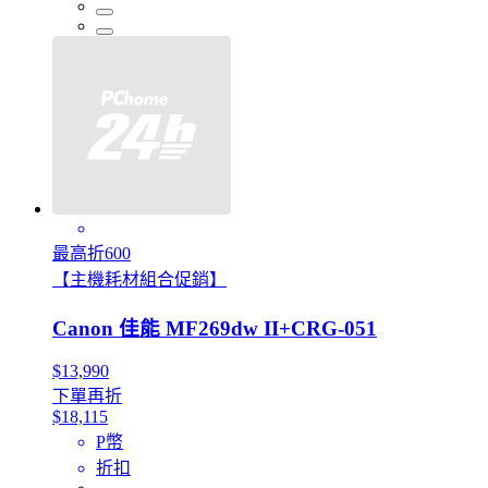
最高折600
【主機耗材組合促銷】
Canon 佳能 MF269dw II+CRG-051
$13,990
下單再折
$18,115
P幣
折扣