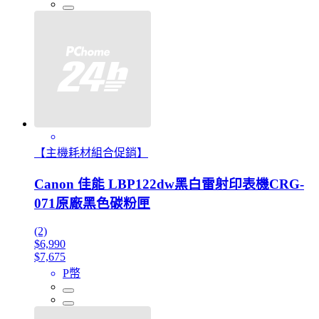
【主機耗材組合促銷】
Canon 佳能 LBP122dw黑白雷射印表機CRG-
071原廠黑色碳粉匣
(2)
$6,990
$7,675
P幣