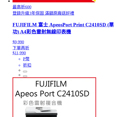
最高折600
登錄升級3年保固 滿額原廠送好禮
FUJIFILM 富士 ApeosPort Print C2410SD (單
功) A4彩色雷射無線印表機
$9,990
下單再折
$11,990
P幣
折扣