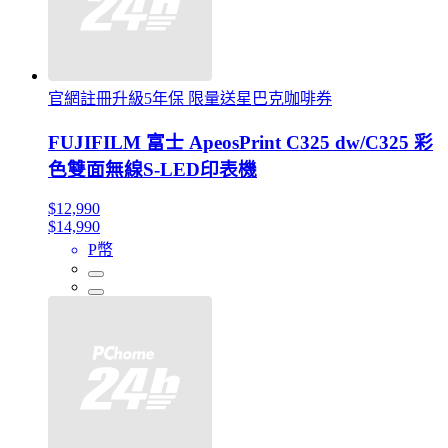
官網註冊升級5年保 限量送星巴克咖啡券
FUJIFILM 富士 ApeosPrint C325 dw/C325 彩
色雙面無線S-LED印表機
$12,990
$14,990
P幣