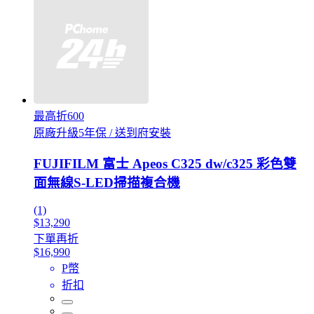
最高折600
原廠升級5年保 / 送到府安裝
FUJIFILM 富士 Apeos C325 dw/c325 彩色雙
面無線S-LED掃描複合機
(1)
$13,290
下單再折
$16,990
P幣
折扣