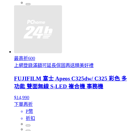
最高折600
上網登錄滿額可延長保固再送精美好禮
FUJIFILM 富士 Apeos C325dw/ C325 彩色 多
功能 雙面無線 S-LED 複合機 事務機
$14,990
下單再折
P幣
折扣