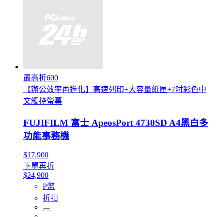
最高折600
【辦公效率再進化】高速列印+大容量紙匣+7吋彩色中
文觸控螢幕
FUJIFILM 富士 ApeosPort 4730SD A4黑白多
功能事務機
$17,900
下單再折
$24,900
P幣
折扣