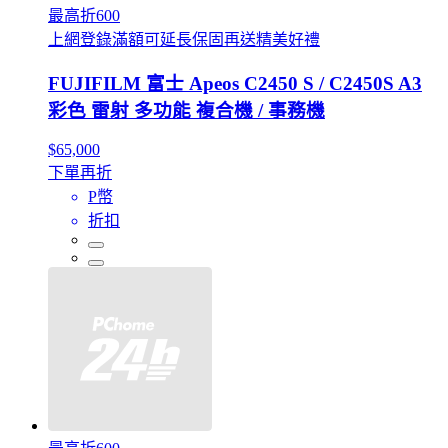
最高折600
上網登錄滿額可延長保固再送精美好禮
FUJIFILM 富士 Apeos C2450 S / C2450S A3
彩色 雷射 多功能 複合機 / 事務機
$65,000
下單再折
P幣
折扣