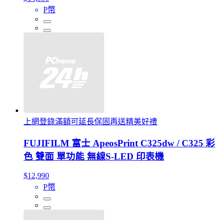
P幣
上網登錄滿額可延長保固再送精美好禮
FUJIFILM 富士 ApeosPrint C325dw / C325 彩
色 雙面 單功能 無線S-LED 印表機
$12,990
P幣