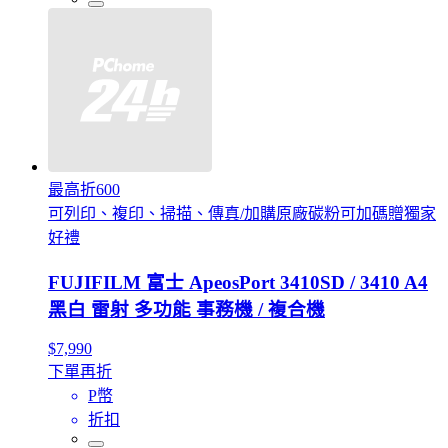
最高折600
可列印、複印、掃描、傳真/加購原廠碳粉可加碼贈獨家
好禮
FUJIFILM 富士 ApeosPort 3410SD / 3410 A4
黑白 雷射 多功能 事務機 / 複合機
$7,990
下單再折
P幣
折扣