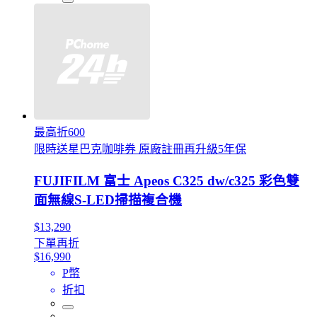
最高折600
限時送星巴克咖啡券 原廠註冊再升級5年保
FUJIFILM 富士 Apeos C325 dw/c325 彩色雙
面無線S-LED掃描複合機
$13,290
下單再折
$16,990
P幣
折扣