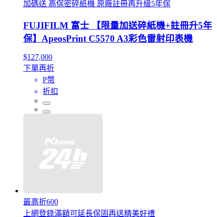
加碼送 高保密碎紙機 原廠註冊再升級5年保
FUJIFILM 富士 【限量加送碎紙機+註冊升5年
保】ApeosPrint C5570 A3彩色雷射印表機
$127,000
下單再折
P幣
折扣
最高折600
上網登錄滿額可延長保固再送精美好禮