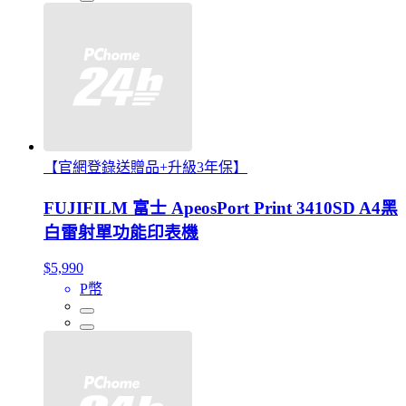
【官網登錄送贈品+升級3年保】
FUJIFILM 富士 ApeosPort Print 3410SD A4黑
白雷射單功能印表機
$5,990
P幣