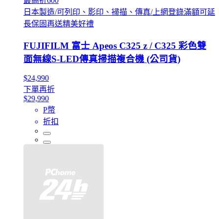
最高折600
日本製造/可列印、影印、掃描、傳真/上網登錄滿額可延
長保固再送精美好禮
FUJIFILM 富士 Apeos C325 z / C325 彩色雙
面無線S-LED傳真掃描複合機 (公司貨)
$24,990
下單再折
$29,990
P幣
折扣