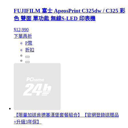
FUJIFILM 富士 ApeosPrint C325dw / C325 彩
色 雙面 單功能 無線S-LED 印表機
$12,990
下單再折
P幣
折扣
【限量加送肯德基漢堡套餐組合】【官網登錄送贈品
+升級3年保】