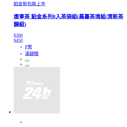
鉑金新包裝上市
唐寧茶 鉑金系列8入茶袋組(晨暮茶境組/清新茶
韻組)
$300
$450
P幣
滿額贈