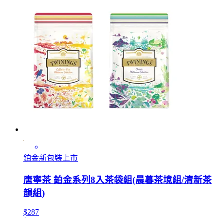
鉑金新包裝上市
唐寧茶 鉑金系列8入茶袋組(晨暮茶境組/清新茶
韻組)
$287