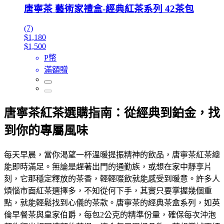
唐寧茶 藝術家禮盒-經典紅茶系列 42茶包
(7)
$1,180
$1,500
P幣
滿額贈
唐寧茶紅茶選購指南：從經典到鉑金，找
到你的專屬風味
每天早晨，當你渴望一杯溫暖提振精神的飲品，唐寧茶紅茶總
能即時滿足。無論是趕著出門的通勤族，或想在家中靜享片
刻，它那穩定釋放的茶香，輕輕啜飲就能感受到暖意。許多人
煩惱市面紅茶選擇多，不知從何下手，其實只要掌握幾個重
點，就能輕鬆找到心儀的茶款。唐寧茶的經典茶盒系列，如英
倫早餐茶與皇家伯爵，每包2公克的精準份量，確保每次沖泡