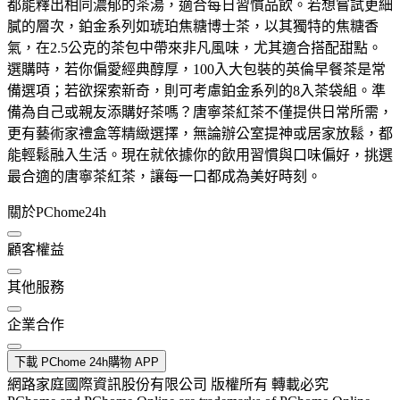
都能釋出相同濃郁的茶湯，適合每日習慣品飲。若想嘗試更細
膩的層次，鉑金系列如琥珀焦糖博士茶，以其獨特的焦糖香
氣，在2.5公克的茶包中帶來非凡風味，尤其適合搭配甜點。
選購時，若你偏愛經典醇厚，100入大包裝的英倫早餐茶是常
備選項；若欲探索新奇，則可考慮鉑金系列的8入茶袋組。準
備為自己或親友添購好茶嗎？唐寧茶紅茶不僅提供日常所需，
更有藝術家禮盒等精緻選擇，無論辦公室提神或居家放鬆，都
能輕鬆融入生活。現在就依據你的飲用習慣與口味偏好，挑選
最合適的唐寧茶紅茶，讓每一口都成為美好時刻。
關於PChome24h
顧客權益
其他服務
企業合作
下載 PChome 24h購物 APP
網路家庭國際資訊股份有限公司 版權所有 轉載必究