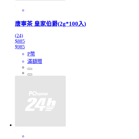
唐寧茶 皇家伯爵(2g*100入)
(24)
$885
$985
P幣
滿額贈