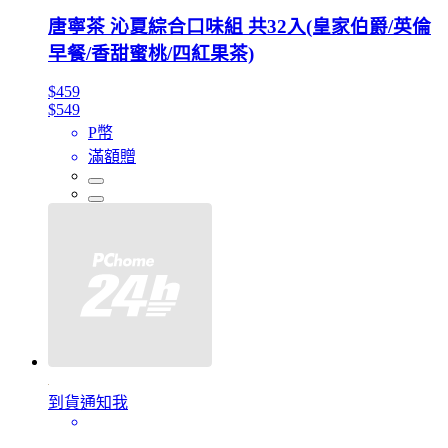
唐寧茶 沁夏綜合口味組 共32入(皇家伯爵/英倫
早餐/香甜蜜桃/四紅果茶)
$459
$549
P幣
滿額贈
到貨通知我