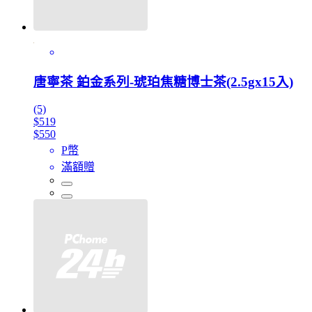
唐寧茶 鉑金系列-琥珀焦糖博士茶(2.5gx15入)
(5)
$519
$550
P幣
滿額贈