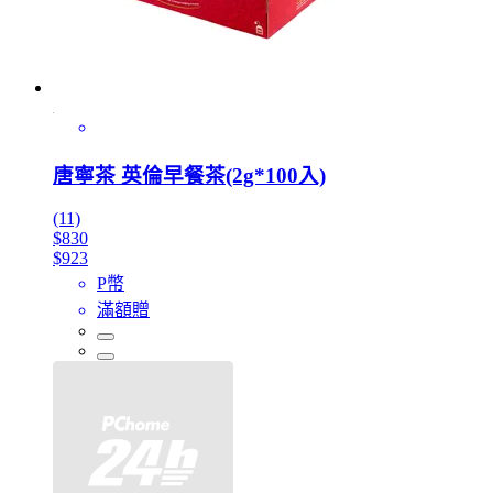
唐寧茶 英倫早餐茶(2g*100入)
(11)
$830
$923
P幣
滿額贈