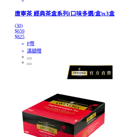
唐寧茶 經典茶盒系列(口味多選/盒)x3盒
(30)
$659
$825
P幣
滿額贈