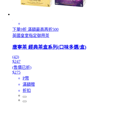
下單9折 滿額最高再折500
英國皇室指定御用茶
唐寧茶 經典茶盒系列(口味多選/盒)
(43)
$247
(售價已折)
$275
P幣
滿額贈
折扣