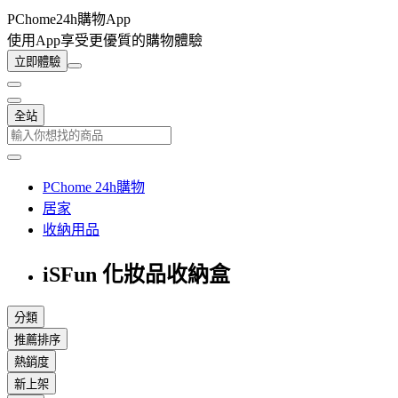
PChome24h購物App
使用App享受更優質的購物體驗
立即體驗
全站
PChome 24h購物
居家
收納用品
iSFun 化妝品收納盒
分類
推薦排序
熱銷度
新上架