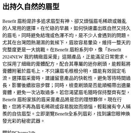
出持久自然的眉型
Benefit 眉粉是許多追求眉型有神、卻又煩惱眉毛稀疏或雜亂
的人常用的選擇。在忙碌的早晨，如何快速畫出既自然又持久
的眉毛，同時避免結塊或色澤不均，是不少人會遇到的問題。
尤其在台灣悶熱潮濕的氣候下，眉妝容易暈染，維持一整天的
完整度更是一大挑戰。在Benefit 眉粉系列中，像「Benefit
2024NEW 我的精緻眉采膏」這類產品，正能滿足日常需求。
它採用了細緻的膏體配方，配合其專屬的迷你刷頭，能輕鬆將
膏體附著於眉毛上，不只讓眉毛根根分明，還能有效固定毛
流。選擇眉采膏時，建議留意產品的快乾性，避免等待時間過
長，影響後續妝容步驟；同時，檢查刷頭是否能順暢帶出適量
膏體，避免一次沾取過多。若您渴望眉毛隨時保持整齊有型，
Benefit 眉粉家族的眉采膏產品將是您的理想夥伴。現在行
動，您將不再為眉毛稀疏或容易脫妝而煩惱，輕鬆擁有令人稱
羨的自信眉型。立即瀏覽Benefit全系列眉彩，找到讓您眼神煥
發光彩的秘密武器。
關於PChome24h