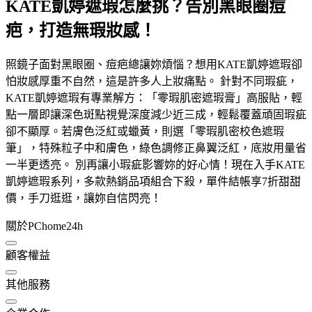
KATE凱婷遮瑕怎麼挑？告別黑眼圈痘
疤，打造無瑕妝感！
照鏡子面對黑眼圈、痘疤總讓妳煩惱？想用KATE凱婷遮瑕卻
怕妝感厚重不自然，這是許多人上妝痛點。 針對不同瑕疵，
KATE凱婷遮瑕有專業解方：「零瑕肌密遮瑕膏」高服貼，輕
點一層即讓深色斑點視覺深度減少近三成，輕鬆覆蓋頑固瑕疵
卻不顯厚。若膚色泛紅或蠟黃，則選「零瑕肌密校色遮瑕
筆」，特殊粒子中和膚色，綠色調修正鼻翼泛紅，底妝用量省
一半更透亮。 別再讓小瑕疵影響妳的好心情！現在入手KATE
凱婷遮瑕系列，多款熱銷品項組合下殺，單件結帳享7折甜甜
價，手刀逛逛，讓妳自信閃亮！
關於PChome24h
顧客權益
其他服務