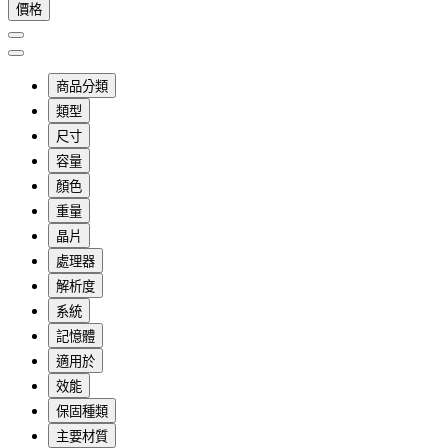
價格
商品分類
類型
尺寸
容量
顏色
重量
晶片
處理器
解析度
系統
記憶體
適用於
效能
保固種類
主要材質