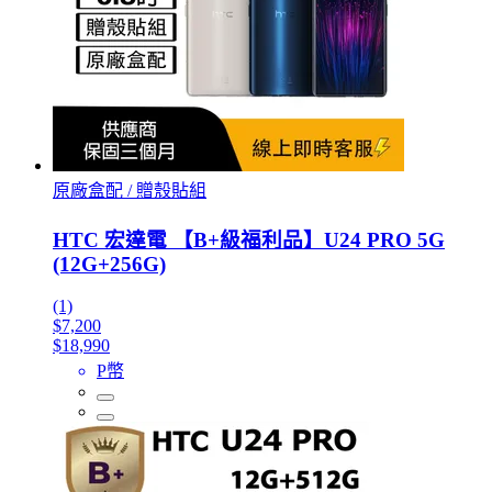
原廠盒配 / 贈殼貼組
HTC 宏達電 【B+級福利品】U24 PRO 5G
(12G+256G)
(1)
$7,200
$18,990
P幣