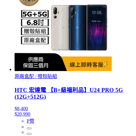
原廠盒配 / 贈殼貼組
HTC 宏達電 【B+級福利品】U24 PRO 5G
(12G+512G)
$8,400
$20,990
P幣