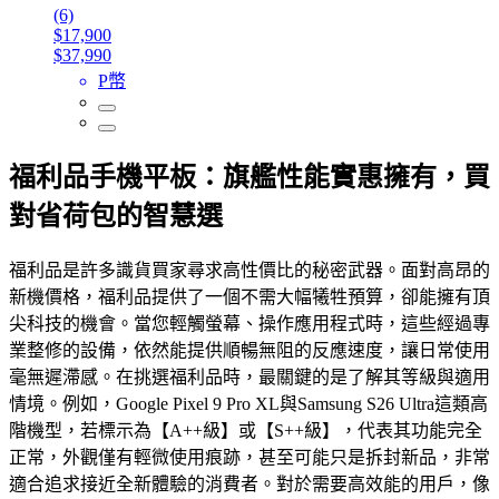
(6)
$17,900
$37,990
P幣
福利品手機平板：旗艦性能實惠擁有，買
對省荷包的智慧選
福利品是許多識貨買家尋求高性價比的秘密武器。面對高昂的
新機價格，福利品提供了一個不需大幅犧牲預算，卻能擁有頂
尖科技的機會。當您輕觸螢幕、操作應用程式時，這些經過專
業整修的設備，依然能提供順暢無阻的反應速度，讓日常使用
毫無遲滯感。在挑選福利品時，最關鍵的是了解其等級與適用
情境。例如，Google Pixel 9 Pro XL與Samsung S26 Ultra這類高
階機型，若標示為【A++級】或【S++級】，代表其功能完全
正常，外觀僅有輕微使用痕跡，甚至可能只是拆封新品，非常
適合追求接近全新體驗的消費者。對於需要高效能的用戶，像