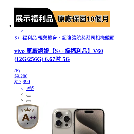
S++福利品 輕薄機身、超強續航與蔡司相機鏡頭
vivo 原廠認證【S++級福利品】V60
(12G/256G) 6.67吋 5G
(6)
$9,288
$17,990
P幣