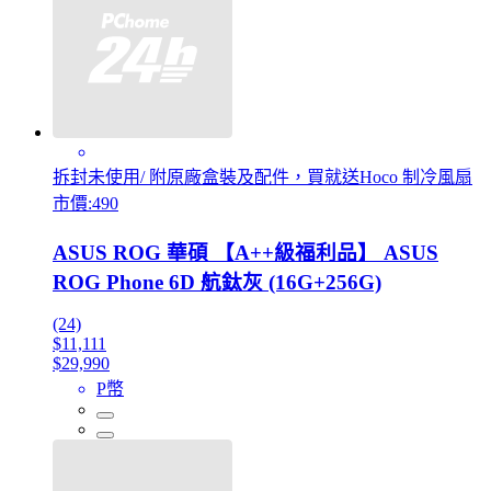
拆封未使用/ 附原廠盒裝及配件，買就送Hoco 制冷風扇
市價:490
ASUS ROG 華碩 【A++級福利品】 ASUS
ROG Phone 6D 航鈦灰 (16G+256G)
(24)
$11,111
$29,990
P幣