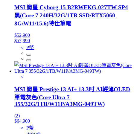
MSI 微星 Cyborg 15 B2RWFKG-027TW-SP4
黑(Core 7 240H/32G/1TB SSD/RTX5060
8G/W11/15.6)特仕筆電
$52,900
$57,990
P幣
MSI 微星 Prestige 13 AI+ 13.3吋 AI輕薄OLED
筆電灰色(Core Ultra 7
355/32G/1TB/W11P/A3MG-049TW)
(2)
$64,900
P幣