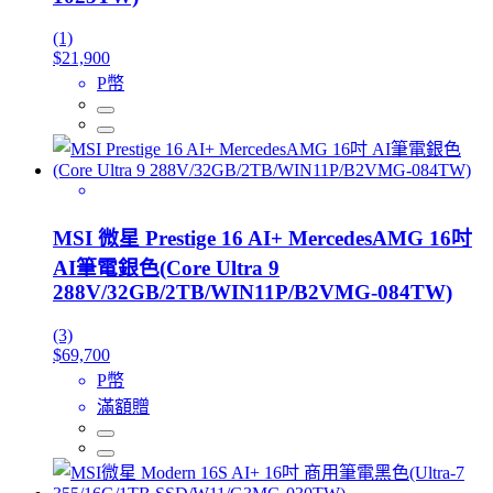
(1)
$21,900
P幣
MSI 微星 Prestige 16 AI+ MercedesAMG 16吋
AI筆電銀色(Core Ultra 9
288V/32GB/2TB/WIN11P/B2VMG-084TW)
(3)
$69,700
P幣
滿額贈