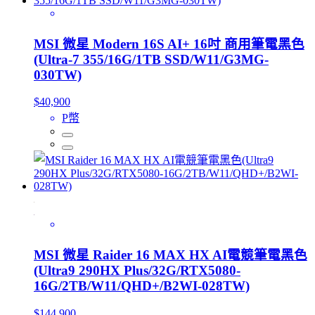
MSI 微星 Modern 16S AI+ 16吋 商用筆電黑色
(Ultra-7 355/16G/1TB SSD/W11/G3MG-
030TW)
$40,900
P幣
MSI 微星 Raider 16 MAX HX AI電競筆電黑色
(Ultra9 290HX Plus/32G/RTX5080-
16G/2TB/W11/QHD+/B2WI-028TW)
$144,900