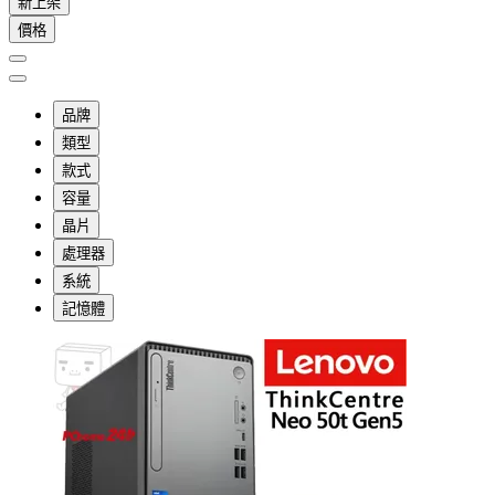
新上架
價格
品牌
類型
款式
容量
晶片
處理器
系統
記憶體