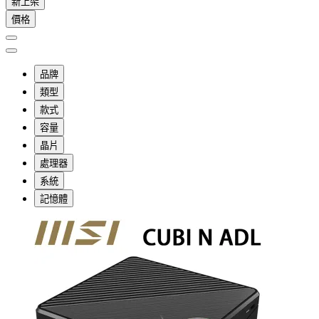
新上架
價格
品牌
類型
款式
容量
晶片
處理器
系統
記憶體