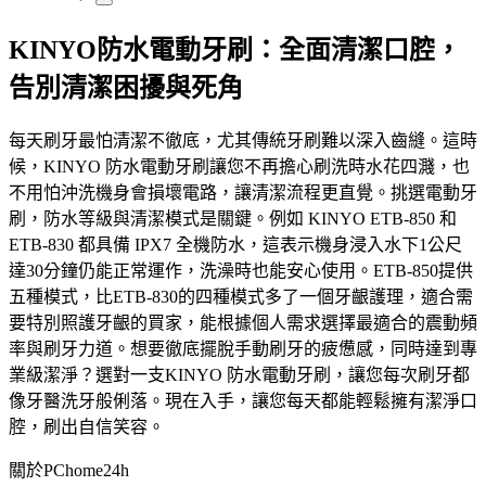
KINYO防水電動牙刷：全面清潔口腔，
告別清潔困擾與死角
每天刷牙最怕清潔不徹底，尤其傳統牙刷難以深入齒縫。這時
候，KINYO 防水電動牙刷讓您不再擔心刷洗時水花四濺，也
不用怕沖洗機身會損壞電路，讓清潔流程更直覺。挑選電動牙
刷，防水等級與清潔模式是關鍵。例如 KINYO ETB-850 和
ETB-830 都具備 IPX7 全機防水，這表示機身浸入水下1公尺
達30分鐘仍能正常運作，洗澡時也能安心使用。ETB-850提供
五種模式，比ETB-830的四種模式多了一個牙齦護理，適合需
要特別照護牙齦的買家，能根據個人需求選擇最適合的震動頻
率與刷牙力道。想要徹底擺脫手動刷牙的疲憊感，同時達到專
業級潔淨？選對一支KINYO 防水電動牙刷，讓您每次刷牙都
像牙醫洗牙般俐落。現在入手，讓您每天都能輕鬆擁有潔淨口
腔，刷出自信笑容。
關於PChome24h