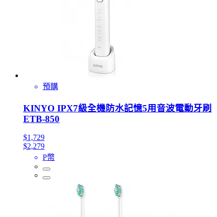
預購
KINYO IPX7級全機防水記憶5用音波電動牙刷
ETB-850
$1,729
$2,279
P幣