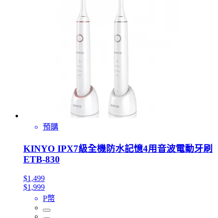
預購
KINYO IPX7級全機防水記憶4用音波電動牙刷
ETB-830
$1,499
$1,999
P幣