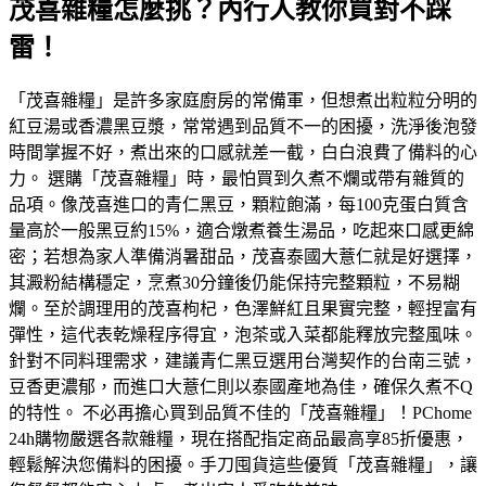
茂喜雜糧怎麼挑？內行人教你買對不踩
雷！
「茂喜雜糧」是許多家庭廚房的常備軍，但想煮出粒粒分明的
紅豆湯或香濃黑豆漿，常常遇到品質不一的困擾，洗淨後泡發
時間掌握不好，煮出來的口感就差一截，白白浪費了備料的心
力。 選購「茂喜雜糧」時，最怕買到久煮不爛或帶有雜質的
品項。像茂喜進口的青仁黑豆，顆粒飽滿，每100克蛋白質含
量高於一般黑豆約15%，適合燉煮養生湯品，吃起來口感更綿
密；若想為家人準備消暑甜品，茂喜泰國大薏仁就是好選擇，
其澱粉結構穩定，烹煮30分鐘後仍能保持完整顆粒，不易糊
爛。至於調理用的茂喜枸杞，色澤鮮紅且果實完整，輕捏富有
彈性，這代表乾燥程序得宜，泡茶或入菜都能釋放完整風味。
針對不同料理需求，建議青仁黑豆選用台灣契作的台南三號，
豆香更濃郁，而進口大薏仁則以泰國產地為佳，確保久煮不Q
的特性。 不必再擔心買到品質不佳的「茂喜雜糧」！PChome
24h購物嚴選各款雜糧，現在搭配指定商品最高享85折優惠，
輕鬆解決您備料的困擾。手刀囤貨這些優質「茂喜雜糧」，讓